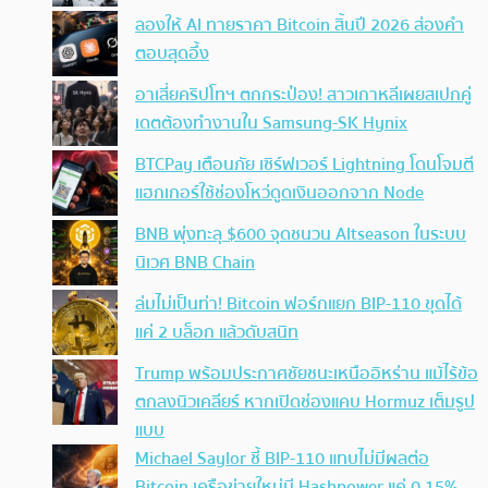
ลองให้ AI ทายราคา Bitcoin สิ้นปี 2026 ส่องคำ
ตอบสุดอึ้ง
อาเสี่ยคริปโทฯ ตกกระป๋อง! สาวเกาหลีเผยสเปกคู่
เดตต้องทำงานใน Samsung-SK Hynix
BTCPay เตือนภัย เซิร์ฟเวอร์ Lightning โดนโจมตี
แฮกเกอร์ใช้ช่องโหว่ดูดเงินออกจาก Node
BNB พุ่งทะลุ $600 จุดชนวน Altseason ในระบบ
นิเวศ BNB Chain
ล่มไม่เป็นท่า! Bitcoin ฟอร์กแยก BIP-110 ขุดได้
แค่ 2 บล็อก แล้วดับสนิท
Trump พร้อมประกาศชัยชนะเหนืออิหร่าน แม้ไร้ข้อ
ตกลงนิวเคลียร์ หากเปิดช่องแคบ Hormuz เต็มรูป
แบบ
Michael Saylor ชี้ BIP-110 แทบไม่มีผลต่อ
Bitcoin เครือข่ายใหม่มี Hashpower แค่ 0.15%