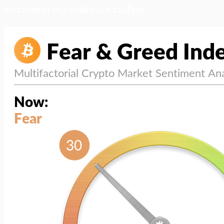
สภาวะตลาด (ความกลัว vs ความโลภ)