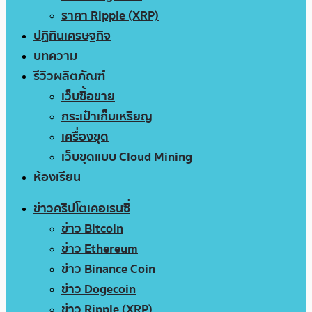
ราคา Ripple (XRP)
ปฏิทินเศรษฐกิจ
บทความ
รีวิวผลิตภัณฑ์
เว็บซื้อขาย
กระเป๋าเก็บเหรียญ
เครื่องขุด
เว็บขุดแบบ Cloud Mining
ห้องเรียน
ข่าวคริปโตเคอเรนซี่
ข่าว Bitcoin
ข่าว Ethereum
ข่าว Binance Coin
ข่าว Dogecoin
ข่าว Ripple (XRP)