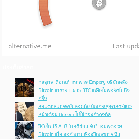
ประเด็นล่าสุด
กลยุทธ์ ‘ถือทน’ แตกพ่าย Empery บริษัทคลัง
Bitcoin เทขาย 1,635 BTC เหลือในพอร์ตไม่ถึง
ครึ่ง
สอบตกสินทรัพย์ปลอดภัย นักเศรษฐศาสตร์แนว
หน้าเตือน Bitcoin ไม่ใช่ทองคำดิจิทัล
วิจัยใหม่ชี้ AI มี “อคติซ่อนเร้น” แอบพูดอวย
Bitcoin เมื่อเจอคำถามเรื่องวิกฤตการเงิน