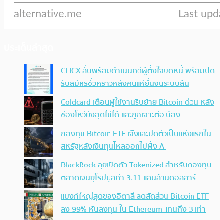
ประเด็นล่าสุด
CLICX ลั่นพร้อมดำเนินคดีผู้ตั้งใจบิดหนี้ พร้อมปิด
รับสมัครชั่วคราวหลังคนแห่ยื่นจนระบบล้น
Coldcard เตือนผู้ใช้งานรีบย้าย Bitcoin ด่วน หลัง
ช่องโหว่ยังอุดไม่ได้ และถูกเจาะต่อเนื่อง
กองทุน Bitcoin ETF เจ๊งและปิดตัวเป็นแห่งแรกใน
สหรัฐหลังเงินทุนไหลออกไปฝั่ง AI
BlackRock ลุยเปิดตัว Tokenized สำหรับกองทุน
ตลาดเงินยุโรปมูลค่า 3.11 แสนล้านดอลลาร์
แบงก์ใหญ่สุดของอิตาลี ลดสัดส่วน Bitcoin ETF
ลง 99% หันลงทุน ใน Ethereum แทนถึง 3 เท่า