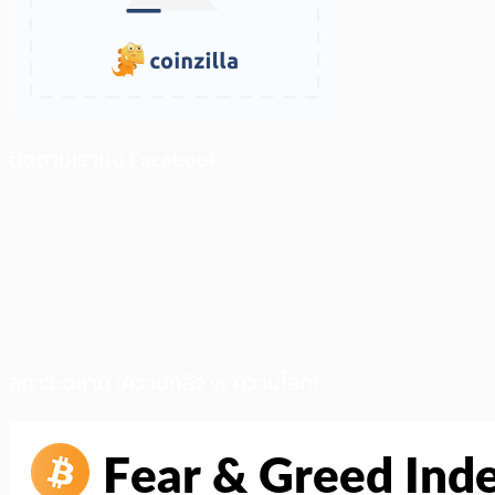
ติดตามเราบน Facebook
สภาวะตลาด (ความกลัว vs ความโลภ)