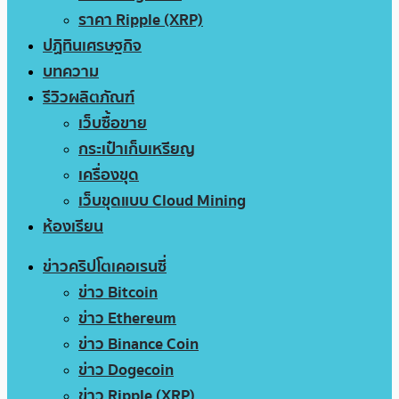
ราคา Ripple (XRP)
ปฏิทินเศรษฐกิจ
บทความ
รีวิวผลิตภัณฑ์
เว็บซื้อขาย
กระเป๋าเก็บเหรียญ
เครื่องขุด
เว็บขุดแบบ Cloud Mining
ห้องเรียน
ข่าวคริปโตเคอเรนซี่
ข่าว Bitcoin
ข่าว Ethereum
ข่าว Binance Coin
ข่าว Dogecoin
ข่าว Ripple (XRP)