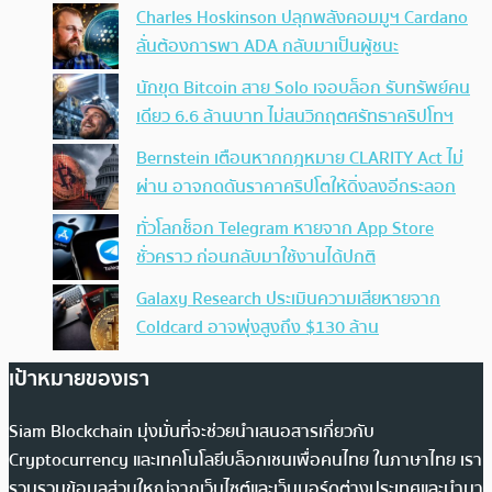
Charles Hoskinson ปลุกพลังคอมมูฯ Cardano
ลั่นต้องการพา ADA กลับมาเป็นผู้ชนะ
นักขุด Bitcoin สาย Solo เจอบล็อก รับทรัพย์คน
เดียว 6.6 ล้านบาท ไม่สนวิกฤตศรัทธาคริปโทฯ
Bernstein เตือนหากกฎหมาย CLARITY Act ไม่
ผ่าน อาจกดดันราคาคริปโตให้ดิ่งลงอีกระลอก
ทั่วโลกช็อก Telegram หายจาก App Store
ชั่วคราว ก่อนกลับมาใช้งานได้ปกติ
Galaxy Research ประเมินความเสียหายจาก
Coldcard อาจพุ่งสูงถึง $130 ล้าน
เป้าหมายของเรา
Siam Blockchain มุ่งมั่นที่จะช่วยนำเสนอสารเกี่ยวกับ
Cryptocurrency และเทคโนโลยีบล็อกเชนเพื่อคนไทย ในภาษาไทย เรา
รวบรวมข้อมูลส่วนใหญ่จากเว็บไซต์และเว็บบอร์ดต่างประเทศและนำมา