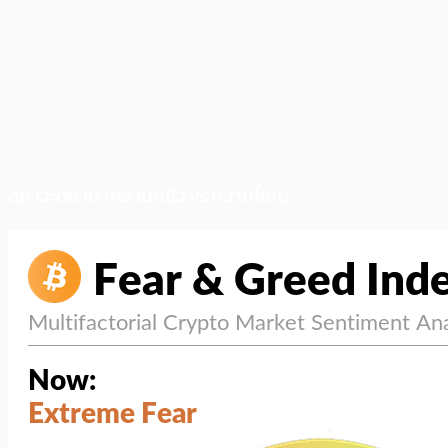
สภาวะตลาด (ความกลัว vs ความโลภ)