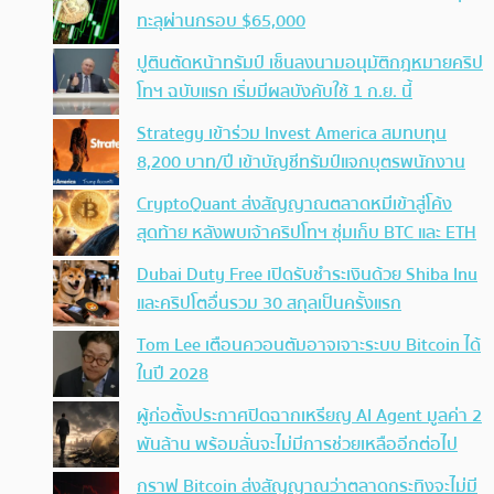
ทะลุผ่านกรอบ $65,000
ปูตินตัดหน้าทรัมป์ เซ็นลงนามอนุมัติกฎหมายคริป
โทฯ ฉบับแรก เริ่มมีผลบังคับใช้ 1 ก.ย. นี้
Strategy เข้าร่วม Invest America สมทบทุน
8,200 บาท/ปี เข้าบัญชีทรัมป์แจกบุตรพนักงาน
CryptoQuant ส่งสัญญาณตลาดหมีเข้าสู่โค้ง
สุดท้าย หลังพบเจ้าคริปโทฯ ซุ่มเก็บ BTC และ ETH
Dubai Duty Free เปิดรับชำระเงินด้วย Shiba Inu
และคริปโตอื่นรวม 30 สกุลเป็นครั้งแรก
Tom Lee เตือนควอนตัมอาจเจาะระบบ Bitcoin ได้
ในปี 2028
ผู้ก่อตั้งประกาศปิดฉากเหรียญ AI Agent มูลค่า 2
พันล้าน พร้อมลั่นจะไม่มีการช่วยเหลืออีกต่อไป
กราฟ Bitcoin ส่งสัญญาณว่าตลาดกระทิงจะไม่มี