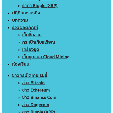
ราคา Ripple (XRP)
ปฏิทินเศรษฐกิจ
บทความ
รีวิวผลิตภัณฑ์
เว็บซื้อขาย
กระเป๋าเก็บเหรียญ
เครื่องขุด
เว็บขุดแบบ Cloud Mining
ห้องเรียน
ข่าวคริปโตเคอเรนซี่
ข่าว Bitcoin
ข่าว Ethereum
ข่าว Binance Coin
ข่าว Dogecoin
ข่าว Ripple (XRP)