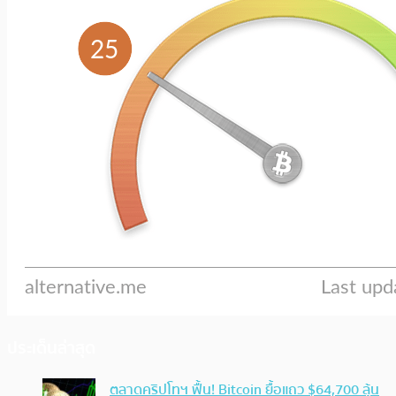
ประเด็นล่าสุด
ตลาดคริปโทฯ ฟื้น! Bitcoin ยื้อแถว $64,700 ลุ้น