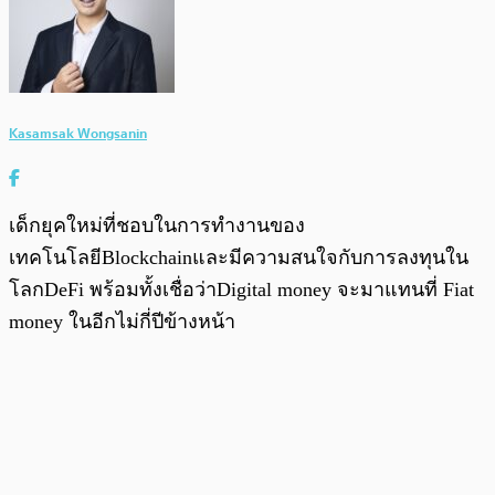
Kasamsak Wongsanin
เด็กยุคใหม่ที่ชอบในการทำงานของ
เทคโนโลยีBlockchainและมีความสนใจกับการลงทุนใน
โลกDeFi พร้อมทั้งเชื่อว่าDigital money จะมาแทนที่ Fiat
money ในอีกไม่กี่ปีข้างหน้า