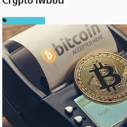
Crypto เพิ่มขึ้น
ข่าวคริปโตเคอเรนซี่