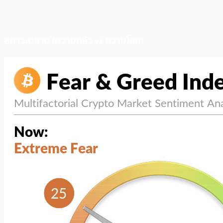
สภาวะตลาด (ความกลัว vs ความโลภ)