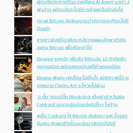
ผู้ก่อตั้งประกาศปิดฉากเหรียญ AI Agent มูลค่า 2
พันล้าน พร้อมลั่นจะไม่มีการช่วยเหลืออีกต่อไป
กราฟ Bitcoin ส่งสัญญาณว่าตลาดกระทิงจะไม่มี
อีกแล้ว
ชายชาวมิสซูรีถูกฟ้อง หลังวางแผนลักพาตัวนัก
ลงทุน Bitcoin เพื่อเรียกค่าไถ่
Binance รุกหนัก เพิ่มหุ้น bStocks 10 ตัวดังเข้า
ตลาดสปอต พร้อมแคมเปญฟรีค่าธรรมเนียม
Bitwise ฟันธง คริปโตจะไม่เป็นไร แม้สัปดาห์นี้ร่าง
กฎหมาย Clarity Act จะโหวตไม่ผ่าน
‘อ.ตั๊ม’ ถอดปลั้ก Blockclock เก็บเข้าตู้ หวั่นพิษ
Coldcard ลุกลามสู่อุปกรณ์คริปโทฯ ในบ้าน
เหยื่อ Coldcard ใช้ Bitcoin ส่งข้อความหาโจรขอ
คืนเงิน ตัดพ้อชีวิตโอนกลับมาสักนิดก็ยังดี