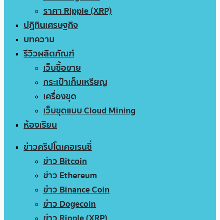
ราคา Ripple (XRP)
ปฏิทินเศรษฐกิจ
บทความ
รีวิวผลิตภัณฑ์
เว็บซื้อขาย
กระเป๋าเก็บเหรียญ
เครื่องขุด
เว็บขุดแบบ Cloud Mining
ห้องเรียน
ข่าวคริปโตเคอเรนซี่
ข่าว Bitcoin
ข่าว Ethereum
ข่าว Binance Coin
ข่าว Dogecoin
ข่าว Ripple (XRP)