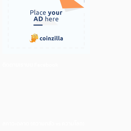
ติดตามเราบน Facebook
สภาวะตลาด (ความกลัว vs ความโลภ)