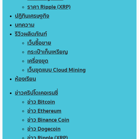
ราคา Ripple (XRP)
ปฏิทินเศรษฐกิจ
บทความ
รีวิวผลิตภัณฑ์
เว็บซื้อขาย
กระเป๋าเก็บเหรียญ
เครื่องขุด
เว็บขุดแบบ Cloud Mining
ห้องเรียน
ข่าวคริปโตเคอเรนซี่
ข่าว Bitcoin
ข่าว Ethereum
ข่าว Binance Coin
ข่าว Dogecoin
ข่าว Ripple (XRP)