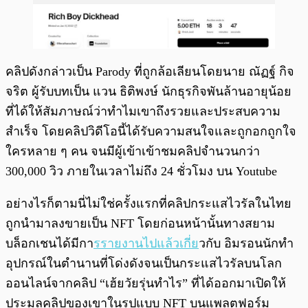
คลิปดังกล่าวเป็น Parody ที่ถูกล้อเลียนโดยนาย ณัฏฐ์ กิจ
จริต ผู้รับบทเป็น แวน ธิติพงษ์ นักธุรกิจพันล้านอายุน้อย
ที่ได้ให้สัมภาษณ์ว่าทำไมเขาถึงรวยและประสบความ
สำเร็จ โดยคลิปวิดีโอนี้ได้รับความสนใจและถูกอกถูกใจ
ใครหลาย ๆ คน จนมีผู้เข้าเข้าชมคลิปจำนวนกว่า
300,000 วิว ภายในเวลาไม่ถึง 24 ชั่วโมง บน Youtube
อย่างไรก็ตามนี่ไม่ใช่ครั้งแรกที่คลิปกระแสไวรัลในไทย
ถูกนำมาลงขายเป็น NFT โดยก่อนหน้านั้นทางสยาม
บล็อกเชนได้มีกา
รรายงานไปแล้วเกี่ย
วกับ อิมรอนนักทำ
อุปกรณ์ในตำนานที่โด่งดังจนเป็นกระแสไวรัลบนโลก
ออนไลน์จากคลิป “เฮ้ยวัยรุ่นทำไร” ที่ได้ออกมาเปิดให้
ประมูลคลิปของเขาในรูปแบบ NFT บนแพลตฟอร์ม