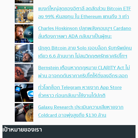
แบงก์ใหญ่สุดของอิตาลี ลดสัดส่วน Bitcoin ETF
ลง 99% หันลงทุน ใน Ethereum แทนถึง 3 เท่า
Charles Hoskinson ปลุกพลังคอมมูฯ Cardano
ลั่นต้องการพา ADA กลับมาเป็นผู้ชนะ
นักขุด Bitcoin สาย Solo เจอบล็อก รับทรัพย์คน
เดียว 6.6 ล้านบาท ไม่สนวิกฤตศรัทธาคริปโทฯ
Bernstein เตือนหากกฎหมาย CLARITY Act ไม่
ผ่าน อาจกดดันราคาคริปโตให้ดิ่งลงอีกระลอก
ทั่วโลกช็อก Telegram หายจาก App Store
ชั่วคราว ก่อนกลับมาใช้งานได้ปกติ
Galaxy Research ประเมินความเสียหายจาก
Coldcard อาจพุ่งสูงถึง $130 ล้าน
เป้าหมายของเรา