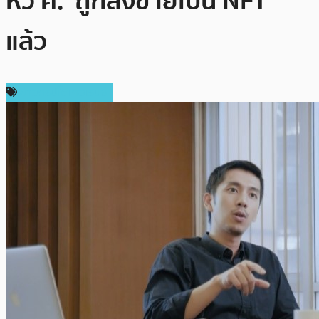
หัว ค.’ ถูกลงขายเป็น NFT
แล้ว
ข่าวคริปโตเคอเรนซี่