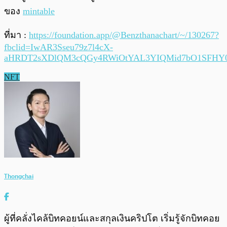
ของ
mintable
ที่มา :
https://foundation.app/@Benzthanachart/~/130267?
fbclid=IwAR3Sseu79z7l4cX-
aHRDT2sXDlQM3cQGy4RWiOtYAL3YIQMid7bO1SFHY
NFT
Thongchai
ผู้ที่คลั่งไคล้บิทคอยน์และสกุลเงินคริปโต เริ่มรู้จักบิทคอย