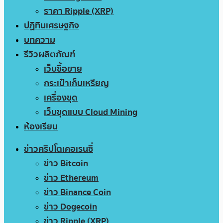
ราคา Ripple (XRP)
ปฏิทินเศรษฐกิจ
บทความ
รีวิวผลิตภัณฑ์
เว็บซื้อขาย
กระเป๋าเก็บเหรียญ
เครื่องขุด
เว็บขุดแบบ Cloud Mining
ห้องเรียน
ข่าวคริปโตเคอเรนซี่
ข่าว Bitcoin
ข่าว Ethereum
ข่าว Binance Coin
ข่าว Dogecoin
ข่าว Ripple (XRP)