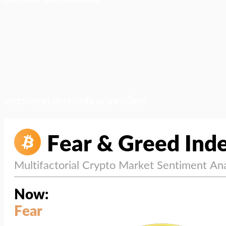
สภาวะตลาด (ความกลัว vs ความโลภ)