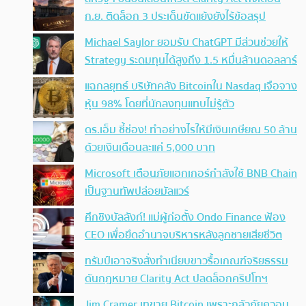
ก.ย. ติดล็อก 3 ประเด็นขัดแย้งยังไร้ข้อสรุป
Michael Saylor ยอมรับ ChatGPT มีส่วนช่วยให้
Strategy ระดมทุนได้สูงถึง 1.5 หมื่นล้านดอลลาร์
แฉกลยุทธ์ บริษัทคลัง Bitcoinใน Nasdaq เจือจาง
หุ้น 98% โดยที่นักลงทุนแทบไม่รู้ตัว
ดร.เอ็ม ชี้ช่อง! ทำอย่างไรให้มีเงินเกษียณ 50 ล้าน
ด้วยเงินเดือนละแค่ 5,000 บาท
Microsoft เตือนภัยแฮกเกอร์กำลังใช้ BNB Chain
เป็นฐานทัพปล่อยมัลแวร์
ศึกชิงบัลลังก์! แม่ผู้ก่อตั้ง Ondo Finance ฟ้อง
CEO เพื่อยึดอำนาจบริหารหลังลูกชายเสียชีวิต
ทรัมป์เอาจริง สั่งทำเนียบขาวรื้อเกณฑ์จริยธรรม
ดันกฎหมาย Clarity Act ปลดล็อกคริปโทฯ
Jim Cramer เทขาย Bitcoin เพราะกลัวภัยควอน