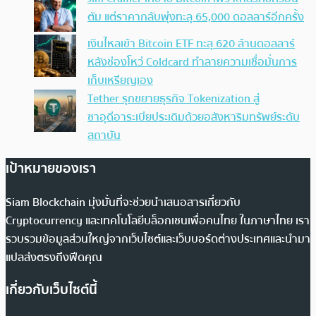
ตัม แต่ราคากลับพุ่งทะลุ 65,000 ดอลลาร์อีกครั้ง
เงินไหลเข้า Bitcoin ETF ทะลุ 620 ล้านดอลลาร์
หลังช่องโหว่ Coldcard ทำลายความเชื่อมั่นการ
เก็บเหรียญเอง
Tether รุกขยายธุรกิจ Tokenization สู่
ซาอุดีอาระเบียประเดิมด้วยอสังหาริมทรัพย์ระดับ
สถาบัน
เป้าหมายของเรา
Siam Blockchain มุ่งมั่นที่จะช่วยนำเสนอสารเกี่ยวกับ
Cryptocurrency และเทคโนโลยีบล็อกเชนเพื่อคนไทย ในภาษาไทย เรา
รวบรวมข้อมูลส่วนใหญ่จากเว็บไซต์และเว็บบอร์ดต่างประเทศและนำมา
แปลส่งตรงถึงฟีดคุณ
เกี่ยวกับเว็บไซต์นี้