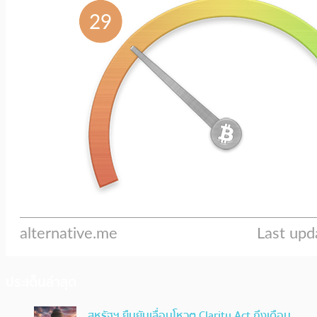
ประเด็นล่าสุด
สหรัฐฯ ยืนยันเลื่อนโหวต Clarity Act ถึงเดือน