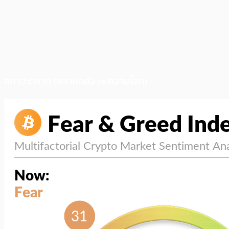
สภาวะตลาด (ความกลัว vs ความโลภ)