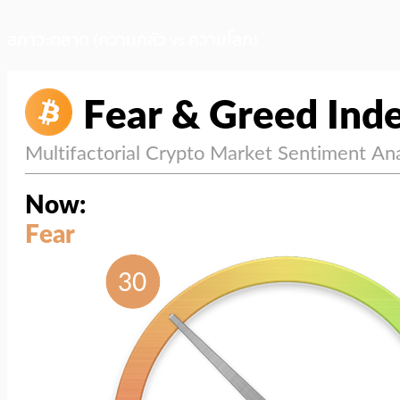
สภาวะตลาด (ความกลัว vs ความโลภ)