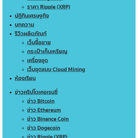
ราคา Ripple (XRP)
ปฏิทินเศรษฐกิจ
บทความ
รีวิวผลิตภัณฑ์
เว็บซื้อขาย
กระเป๋าเก็บเหรียญ
เครื่องขุด
เว็บขุดแบบ Cloud Mining
ห้องเรียน
ข่าวคริปโตเคอเรนซี่
ข่าว Bitcoin
ข่าว Ethereum
ข่าว Binance Coin
ข่าว Dogecoin
ข่าว Ripple (XRP)