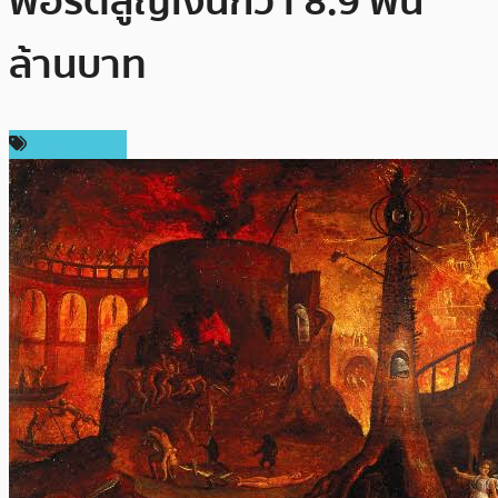
พอร์ตสูญเงินกว่า 8.9 พัน
ล้านบาท
ข่าว Bitcoin