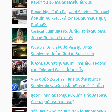
หลังนำเงิน 10 ล้านดอลลาร์ไปเล่นพนัน
Broadridge จับมือ Payward Services เปิดทางผู้
ถือหุ้นโทเคน xStocksโหวตลงมติในการประชุมผู้
ถือหุ้นจริง
Cashcat ขึ้นแท่นเหรียญมีมที่โตแรงที่สุดในเวลานี้
สัปดาห์เดียวพุ่งกว่า 150%
Western Union จับมือ Visa ลุยเปิดตัว
Stablecard ดันโอนเงินผ่าน Stablecoin
ไขความลับนักลงทุนคริปโทฯ เกาหลีใต้! รอดจาก
แฮก Coldcard Wallet ได้อย่างไร
Visa จับมือ ZeroHash ยกระดับชำระเงินด้วย
Stablecoin รองรับการโอนเงินรวดเร็วข้ามโลก
สุดจัด! เทรดเดอร์อายุน้อยฟันกำไรเกือบครึ่งล้าน
ด้วยกลยุทธ์เทรดตามเศรษฐี
‘เต๋า เศรษฐพงศ์’ งานเข้า NAS โดนแฮกเกอร์ฝัง