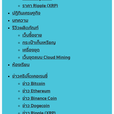
ราคา Ripple (XRP)
ปฏิทินเศรษฐกิจ
บทความ
รีวิวผลิตภัณฑ์
เว็บซื้อขาย
กระเป๋าเก็บเหรียญ
เครื่องขุด
เว็บขุดแบบ Cloud Mining
ห้องเรียน
ข่าวคริปโตเคอเรนซี่
ข่าว Bitcoin
ข่าว Ethereum
ข่าว Binance Coin
ข่าว Dogecoin
ข่าว Ripple (XRP)