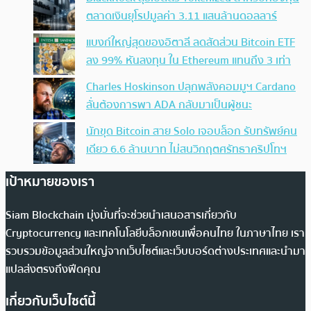
ตลาดเงินยุโรปมูลค่า 3.11 แสนล้านดอลลาร์
แบงก์ใหญ่สุดของอิตาลี ลดสัดส่วน Bitcoin ETF
ลง 99% หันลงทุน ใน Ethereum แทนถึง 3 เท่า
Charles Hoskinson ปลุกพลังคอมมูฯ Cardano
ลั่นต้องการพา ADA กลับมาเป็นผู้ชนะ
นักขุด Bitcoin สาย Solo เจอบล็อก รับทรัพย์คน
เดียว 6.6 ล้านบาท ไม่สนวิกฤตศรัทธาคริปโทฯ
เป้าหมายของเรา
Siam Blockchain มุ่งมั่นที่จะช่วยนำเสนอสารเกี่ยวกับ
Cryptocurrency และเทคโนโลยีบล็อกเชนเพื่อคนไทย ในภาษาไทย เรา
รวบรวมข้อมูลส่วนใหญ่จากเว็บไซต์และเว็บบอร์ดต่างประเทศและนำมา
แปลส่งตรงถึงฟีดคุณ
เกี่ยวกับเว็บไซต์นี้