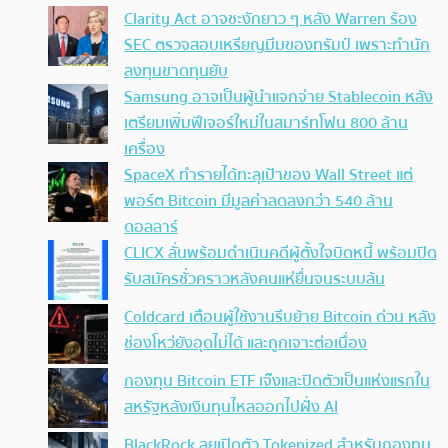
Clarity Act อาจชะงักยาว ๆ หลัง Warren ร้อง
SEC ตรวจสอบเหรียญมีมของทรัมป์ เพราะทำนัก
ลงทุนขาดทุนยับ
Samsung อาจเป็นผู้นำแจกจ่าย Stablecoin หลัง
เตรียมเพิ่มฟีเจอร์ใหม่ในสมาร์ทโฟน 800 ล้าน
เครื่อง
SpaceX ทำรายได้ทะลุเป้าของ Wall Street แต่
พอร์ต Bitcoin มีมูลค่าลดลงกว่า 540 ล้าน
ดอลลาร์
CLICX ลั่นพร้อมดำเนินคดีผู้ตั้งใจบิดหนี้ พร้อมปิด
รับสมัครชั่วคราวหลังคนแห่ยื่นจนระบบล้น
Coldcard เตือนผู้ใช้งานรีบย้าย Bitcoin ด่วน หลัง
ช่องโหว่ยังอุดไม่ได้ และถูกเจาะต่อเนื่อง
กองทุน Bitcoin ETF เจ๊งและปิดตัวเป็นแห่งแรกใน
สหรัฐหลังเงินทุนไหลออกไปฝั่ง AI
BlackRock ลุยเปิดตัว Tokenized สำหรับกองทุน