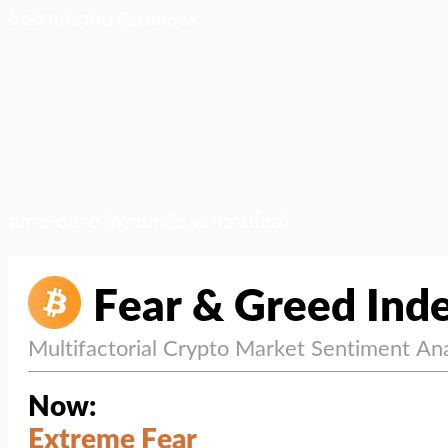
ติดตามเราบน Facebook
สภาวะตลาด (ความกลัว vs ความโลภ)