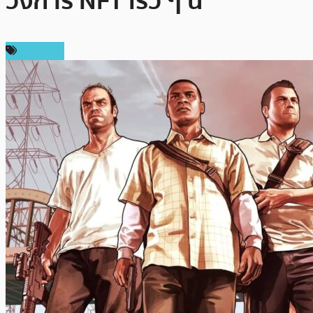
วงการ NFT เร็ว ๆ นี้
ข่าว NFT