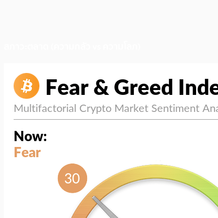
สภาวะตลาด (ความกลัว vs ความโลภ)