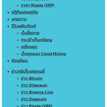
ราคา Ripple (XRP)
ปฏิทินเศรษฐกิจ
บทความ
รีวิวผลิตภัณฑ์
เว็บซื้อขาย
กระเป๋าเก็บเหรียญ
เครื่องขุด
เว็บขุดแบบ Cloud Mining
ห้องเรียน
ข่าวคริปโตเคอเรนซี่
ข่าว Bitcoin
ข่าว Ethereum
ข่าว Binance Coin
ข่าว Dogecoin
ข่าว Ripple (XRP)