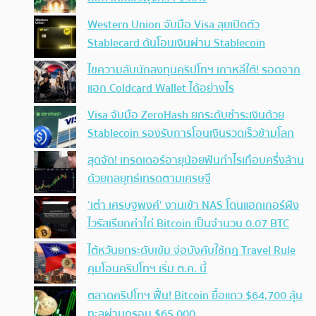
Western Union จับมือ Visa ลุยเปิดตัว
Stablecard ดันโอนเงินผ่าน Stablecoin
ไขความลับนักลงทุนคริปโทฯ เกาหลีใต้! รอดจาก
แฮก Coldcard Wallet ได้อย่างไร
Visa จับมือ ZeroHash ยกระดับชำระเงินด้วย
Stablecoin รองรับการโอนเงินรวดเร็วข้ามโลก
สุดจัด! เทรดเดอร์อายุน้อยฟันกำไรเกือบครึ่งล้าน
ด้วยกลยุทธ์เทรดตามเศรษฐี
‘เต๋า เศรษฐพงศ์’ งานเข้า NAS โดนแฮกเกอร์ฝัง
ไวรัสเรียกค่าไถ่ Bitcoin เป็นจำนวน 0.07 BTC
ไต้หวันยกระดับเข้ม จ่อบังคับใช้กฏ Travel Rule
คุมโอนคริปโทฯ เริ่ม ต.ค. นี้
ตลาดคริปโทฯ ฟื้น! Bitcoin ยื้อแถว $64,700 ลุ้น
ทะลุผ่านกรอบ $65,000