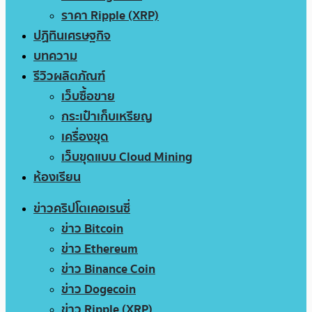
ราคา Ripple (XRP)
ปฏิทินเศรษฐกิจ
บทความ
รีวิวผลิตภัณฑ์
เว็บซื้อขาย
กระเป๋าเก็บเหรียญ
เครื่องขุด
เว็บขุดแบบ Cloud Mining
ห้องเรียน
ข่าวคริปโตเคอเรนซี่
ข่าว Bitcoin
ข่าว Ethereum
ข่าว Binance Coin
ข่าว Dogecoin
ข่าว Ripple (XRP)