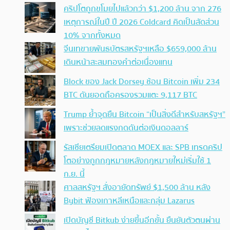
คริปโตถูกขโมยไปแล้วกว่า $1,200 ล้าน จาก 276
เหตุการณ์ในปี ปี 2026 Coldcard คิดเป็นสัดส่วน
10% จากทั้งหมด
จีนเทขายพันธบัตรสหรัฐฯเหลือ $659,000 ล้าน
เดินหน้าสะสมทองคำต่อเนื่องแทน
Block ของ Jack Dorsey ช้อน Bitcoin เพิ่ม 234
BTC ดันยอดถือครองรวมแตะ 9,117 BTC
Trump ย้ำจุดยืน Bitcoin “เป็นสิ่งดีสำหรับสหรัฐฯ”
เพราะช่วยลดแรงกดดันต่อเงินดอลลาร์
รัสเซียเตรียมเปิดตลาด MOEX และ SPB เทรดคริป
โตอย่างถูกกฎหมายหลังกฎหมายใหม่เริ่มใช้ 1
ก.ย. นี้
ศาลสหรัฐฯ สั่งอายัดทรัพย์ $1,500 ล้าน หลัง
Bybit ฟ้องเกาหลีเหนือและกลุ่ม Lazarus
เปิดบัญชี Bitkub ง่ายขึ้นอีกขั้น ยืนยันตัวตนผ่าน