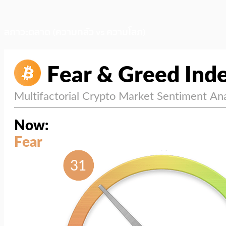
สภาวะตลาด (ความกลัว vs ความโลภ)