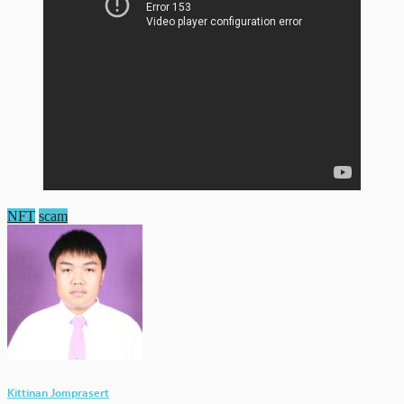
NFT
scam
Kittinan Jomprasert