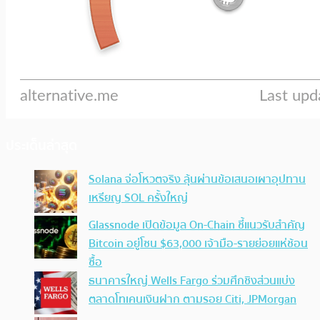
ประเด็นล่าสุด
Solana จ่อโหวตจริง ลุ้นผ่านข้อเสนอเผาอุปทาน
เหรียญ SOL ครั้งใหญ่
Glassnode เปิดข้อมูล On-Chain ชี้แนวรับสำคัญ
Bitcoin อยู่โซน $63,000 เจ้ามือ-รายย่อยแห่ช้อน
ซื้อ
ธนาคารใหญ่ Wells Fargo ร่วมศึกชิงส่วนแบ่ง
ตลาดโทเคนเงินฝาก ตามรอย Citi, JPMorgan