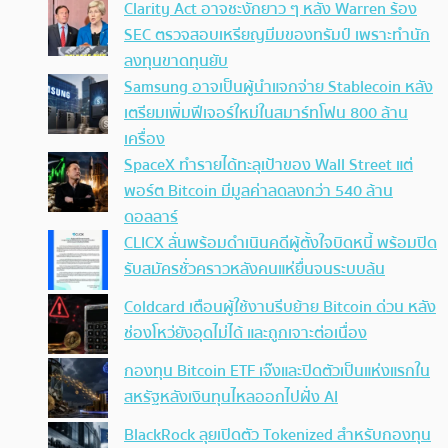
Clarity Act อาจชะงักยาว ๆ หลัง Warren ร้อง
SEC ตรวจสอบเหรียญมีมของทรัมป์ เพราะทำนัก
ลงทุนขาดทุนยับ
Samsung อาจเป็นผู้นำแจกจ่าย Stablecoin หลัง
เตรียมเพิ่มฟีเจอร์ใหม่ในสมาร์ทโฟน 800 ล้าน
เครื่อง
SpaceX ทำรายได้ทะลุเป้าของ Wall Street แต่
พอร์ต Bitcoin มีมูลค่าลดลงกว่า 540 ล้าน
ดอลลาร์
CLICX ลั่นพร้อมดำเนินคดีผู้ตั้งใจบิดหนี้ พร้อมปิด
รับสมัครชั่วคราวหลังคนแห่ยื่นจนระบบล้น
Coldcard เตือนผู้ใช้งานรีบย้าย Bitcoin ด่วน หลัง
ช่องโหว่ยังอุดไม่ได้ และถูกเจาะต่อเนื่อง
กองทุน Bitcoin ETF เจ๊งและปิดตัวเป็นแห่งแรกใน
สหรัฐหลังเงินทุนไหลออกไปฝั่ง AI
BlackRock ลุยเปิดตัว Tokenized สำหรับกองทุน