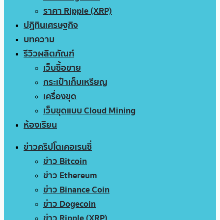
ราคา Ripple (XRP)
ปฏิทินเศรษฐกิจ
บทความ
รีวิวผลิตภัณฑ์
เว็บซื้อขาย
กระเป๋าเก็บเหรียญ
เครื่องขุด
เว็บขุดแบบ Cloud Mining
ห้องเรียน
ข่าวคริปโตเคอเรนซี่
ข่าว Bitcoin
ข่าว Ethereum
ข่าว Binance Coin
ข่าว Dogecoin
ข่าว Ripple (XRP)