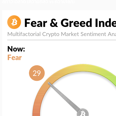
สภาวะตลาด (ความกลัว vs ความโลภ)