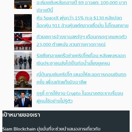
จะเริ่มขยับหลังกลางปี 69 อาจแตะ 100,000 บาท
ปลายปีนี้
หุ้น SpaceX พุ่งกว่า 15% ทะลุ $130 หลังปลด
ล็อกหุ้น 911 ล้านหุ้นแต่ตลาดเชื่อมั่น ไม่โดนเทขาย
ตัวเลขการจ้างงานสหรัฐฯ เดือนกรกฎาคมหดตัว
23,000 ตำแหน่ง สวนทางคาดการณ์
รัสเซียทลายเครือข่ายคริปโตเถื่อน หลังพบหลอก
เงินประชาชนส่งไปเป็นท่อน้ำเลี้ยงยูเครน
ญี่ปุ่นคุมเข้มคริปโต เสนอให้ชะลอการถอนเงินทุก
ครั้ง เพื่อสกัดแก๊งมิจฉาชีพ
กูรูชี้ การใช้งาน Crypto ในอนาคตจะราบรื่นจน
ผู้คนใช้อย่างไม่รู้ตัว
เป้าหมายของเรา
Siam Blockchain มุ่งมั่นที่จะช่วยนำเสนอสารเกี่ยวกับ