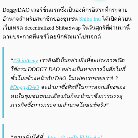
พร้อมเล่น
0:00
/
0:00
DoggyDAO เวอร์ชั่นแรกซึ่งเป็นองค์กรอิสระที่กระจาย
อำนาจสำหรับสมาชิกของชุมชน
Shiba Inu
ได้เปิดตัวบน
เว็บเทรด decentralized ShibaSwap ในวันศุกร์ที่ผ่านมานี้
ตามประกาศที่แชร์โดยนักพัฒนาโปรเจกต์
“
#ShibArmy
เรายินดีเป็นอย่างยิ่งที่จะประกาศเปิด
ใช้งาน DOGGY DAO อย่างเป็นทางการในอีกไม่กี่
ชั่วโมงข้างหน้ากับ DAO ในเฟสแรกของเรา! ?
#DoggyDAO
จะนำมาซึ่งสิทธิ์ในการออกเสียงของ
คนในชุมชนขณะเดียวกันก็จะนำมาซึ่งการบรรลุ
ภารกิจซึ่งการกระจายอำนาจโดยแท้จริง”
“อ่านเพิ่มได้ที่…
https://t.co/BcFkMqehxI