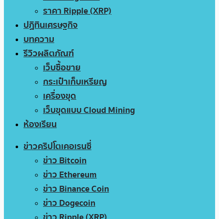
ราคา Ripple (XRP)
ปฏิทินเศรษฐกิจ
บทความ
รีวิวผลิตภัณฑ์
เว็บซื้อขาย
กระเป๋าเก็บเหรียญ
เครื่องขุด
เว็บขุดแบบ Cloud Mining
ห้องเรียน
ข่าวคริปโตเคอเรนซี่
ข่าว Bitcoin
ข่าว Ethereum
ข่าว Binance Coin
ข่าว Dogecoin
ข่าว Ripple (XRP)