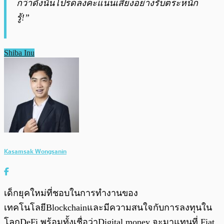
กว่าดังนั้นโปรดลงคะแนนเสียงอย่างรับตระหนัก
รู้!”
Shiba Inu
Kasamsak Wongsanin
เด็กยุคใหม่ที่ชอบในการทำงานของ
เทคโนโลยีBlockchainและมีความสนใจกับการลงทุนใน
โลกDeFi พร้อมทั้งเชื่อว่าDigital money จะมาแทนที่ Fiat