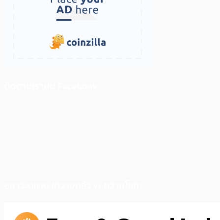
ติดตามเราบน Facebook
สภาวะตลาด (ความกลัว vs ความโลภ)