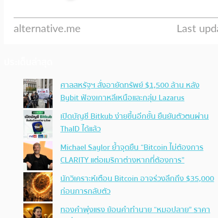
ประเด็นล่าสุด
ศาลสหรัฐฯ สั่งอายัดทรัพย์ $1,500 ล้าน หลัง
Bybit ฟ้องเกาหลีเหนือและกลุ่ม Lazarus
เปิดบัญชี Bitkub ง่ายขึ้นอีกขั้น ยืนยันตัวตนผ่าน
ThaID ได้แล้ว
Michael Saylor ย้ำจุดยืน “Bitcoin ไม่ต้องการ
CLARITY แต่อเมริกาต่างหากที่ต้องการ”
นักวิเคราะห์เตือน Bitcoin อาจร่วงลึกถึง $35,000
ก่อนการกลับตัว
ทองคำพุ่งแรง ย้อนคำทำนาย “หมอปลาย” ราคา