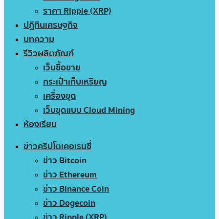
ราคา Ripple (XRP)
ปฏิทินเศรษฐกิจ
บทความ
รีวิวผลิตภัณฑ์
เว็บซื้อขาย
กระเป๋าเก็บเหรียญ
เครื่องขุด
เว็บขุดแบบ Cloud Mining
ห้องเรียน
ข่าวคริปโตเคอเรนซี่
ข่าว Bitcoin
ข่าว Ethereum
ข่าว Binance Coin
ข่าว Dogecoin
ข่าว Ripple (XRP)