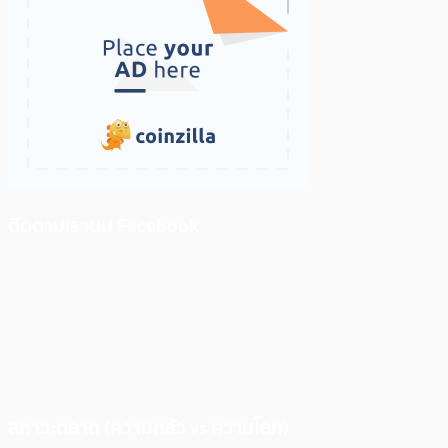
ติดตามเราบน Facebook
สภาวะตลาด (ความกลัว vs ความโลภ)