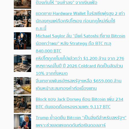
ป้องกันให้ “จนช้าลง” จากเงินเฟ้อ
ยอดขาย Hardware Wallet ในรัสเซียพุ่งสูง 2 เท่า
นักลงทุนแห่ถือคริปโตเอง ก่อนกฎใหม่เริ่มใช้
ก.ย.นี้
Michael Saylor ลั่น “มีแค่ Satoshi ที่ขาย Bitcoin
น้อยกว่าผม” หลัง Strategy ถือ BTC ทะลุ
840,000 BTC
คริปโตถูกขโมยไปแล้วกว่า $1,200 ล้าน จาก 276
เหตุการณ์ในปี ปี 2026 Coldcard คิดเป็นสัดส่วน
10% จากทั้งหมด
จีนเทขายพันธบัตรสหรัฐฯเหลือ $659,000 ล้าน
เดินหน้าสะสมทองคำต่อเนื่องแทน
Block ของ Jack Dorsey ช้อน Bitcoin เพิ่ม 234
BTC ดันยอดถือครองรวมแตะ 9,117 BTC
Trump ย้ำจุดยืน Bitcoin “เป็นสิ่งดีสำหรับสหรัฐฯ”
เพราะช่วยลดแรงกดดันต่อเงินดอลลาร์