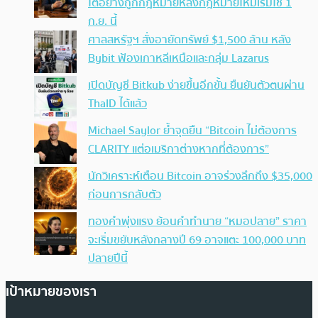
โตอย่างถูกกฎหมายหลังกฎหมายใหม่เริ่มใช้ 1
ก.ย. นี้
ศาลสหรัฐฯ สั่งอายัดทรัพย์ $1,500 ล้าน หลัง
Bybit ฟ้องเกาหลีเหนือและกลุ่ม Lazarus
เปิดบัญชี Bitkub ง่ายขึ้นอีกขั้น ยืนยันตัวตนผ่าน
ThaID ได้แล้ว
Michael Saylor ย้ำจุดยืน “Bitcoin ไม่ต้องการ
CLARITY แต่อเมริกาต่างหากที่ต้องการ”
นักวิเคราะห์เตือน Bitcoin อาจร่วงลึกถึง $35,000
ก่อนการกลับตัว
ทองคำพุ่งแรง ย้อนคำทำนาย “หมอปลาย” ราคา
จะเริ่มขยับหลังกลางปี 69 อาจแตะ 100,000 บาท
ปลายปีนี้
เป้าหมายของเรา