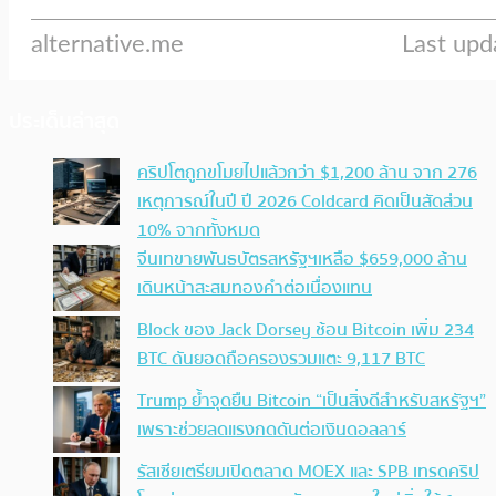
ประเด็นล่าสุด
คริปโตถูกขโมยไปแล้วกว่า $1,200 ล้าน จาก 276
เหตุการณ์ในปี ปี 2026 Coldcard คิดเป็นสัดส่วน
10% จากทั้งหมด
จีนเทขายพันธบัตรสหรัฐฯเหลือ $659,000 ล้าน
เดินหน้าสะสมทองคำต่อเนื่องแทน
Block ของ Jack Dorsey ช้อน Bitcoin เพิ่ม 234
BTC ดันยอดถือครองรวมแตะ 9,117 BTC
Trump ย้ำจุดยืน Bitcoin “เป็นสิ่งดีสำหรับสหรัฐฯ”
เพราะช่วยลดแรงกดดันต่อเงินดอลลาร์
รัสเซียเตรียมเปิดตลาด MOEX และ SPB เทรดคริป