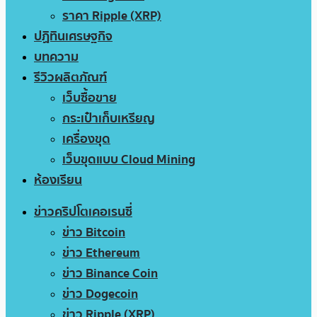
ราคา Ripple (XRP)
ปฏิทินเศรษฐกิจ
บทความ
รีวิวผลิตภัณฑ์
เว็บซื้อขาย
กระเป๋าเก็บเหรียญ
เครื่องขุด
เว็บขุดแบบ Cloud Mining
ห้องเรียน
ข่าวคริปโตเคอเรนซี่
ข่าว Bitcoin
ข่าว Ethereum
ข่าว Binance Coin
ข่าว Dogecoin
ข่าว Ripple (XRP)