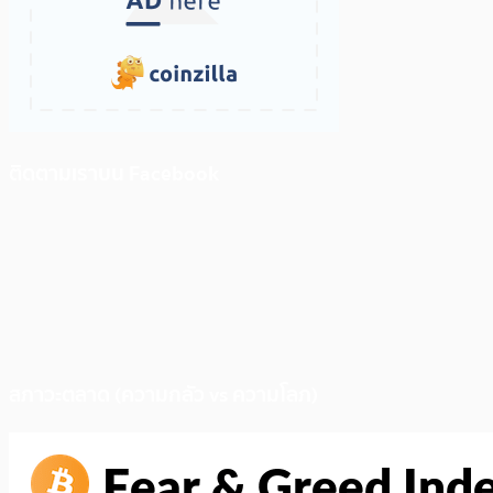
ติดตามเราบน Facebook
สภาวะตลาด (ความกลัว vs ความโลภ)