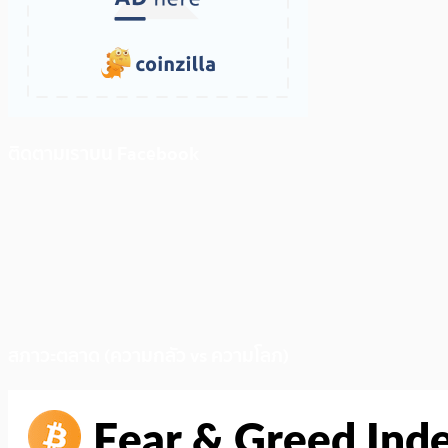
ติดตามเราบน Facebook
สภาวะตลาด (ความกลัว vs ความโลภ)