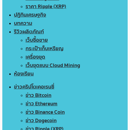
ราคา Ripple (XRP)
ปฏิทินเศรษฐกิจ
บทความ
รีวิวผลิตภัณฑ์
เว็บซื้อขาย
กระเป๋าเก็บเหรียญ
เครื่องขุด
เว็บขุดแบบ Cloud Mining
ห้องเรียน
ข่าวคริปโตเคอเรนซี่
ข่าว Bitcoin
ข่าว Ethereum
ข่าว Binance Coin
ข่าว Dogecoin
ข่าว Ripple (XRP)