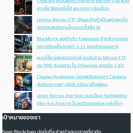
Coldcard เตือนผู้ใช้งานรีบย้าย Bitcoin ด่วน หลัง
ช่องโหว่ยังอุดไม่ได้ และถูกเจาะต่อเนื่อง
กองทุน Bitcoin ETF เจ๊งและปิดตัวเป็นแห่งแรกใน
สหรัฐหลังเงินทุนไหลออกไปฝั่ง AI
BlackRock ลุยเปิดตัว Tokenized สำหรับกองทุน
ตลาดเงินยุโรปมูลค่า 3.11 แสนล้านดอลลาร์
แบงก์ใหญ่สุดของอิตาลี ลดสัดส่วน Bitcoin ETF
ลง 99% หันลงทุน ใน Ethereum แทนถึง 3 เท่า
Charles Hoskinson ปลุกพลังคอมมูฯ Cardano
ลั่นต้องการพา ADA กลับมาเป็นผู้ชนะ
นักขุด Bitcoin สาย Solo เจอบล็อก รับทรัพย์คน
เดียว 6.6 ล้านบาท ไม่สนวิกฤตศรัทธาคริปโทฯ
เป้าหมายของเรา
Siam Blockchain มุ่งมั่นที่จะช่วยนำเสนอสารเกี่ยวกับ