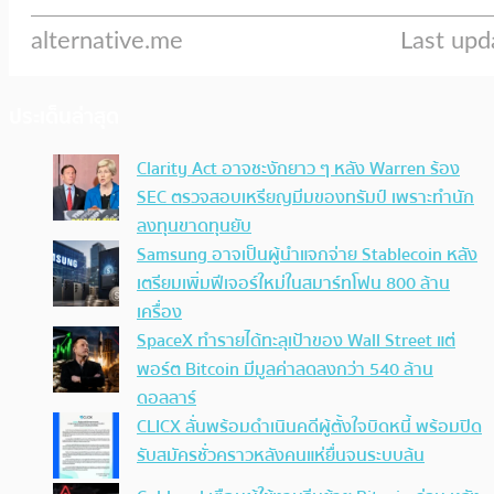
ประเด็นล่าสุด
Clarity Act อาจชะงักยาว ๆ หลัง Warren ร้อง
SEC ตรวจสอบเหรียญมีมของทรัมป์ เพราะทำนัก
ลงทุนขาดทุนยับ
Samsung อาจเป็นผู้นำแจกจ่าย Stablecoin หลัง
เตรียมเพิ่มฟีเจอร์ใหม่ในสมาร์ทโฟน 800 ล้าน
เครื่อง
SpaceX ทำรายได้ทะลุเป้าของ Wall Street แต่
พอร์ต Bitcoin มีมูลค่าลดลงกว่า 540 ล้าน
ดอลลาร์
CLICX ลั่นพร้อมดำเนินคดีผู้ตั้งใจบิดหนี้ พร้อมปิด
รับสมัครชั่วคราวหลังคนแห่ยื่นจนระบบล้น