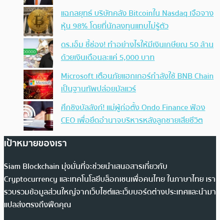
แฉกลยุทธ์ บริษัทคลัง Bitcoinใน Nasdaq เจือจาง
หุ้น 98% โดยที่นักลงทุนแทบไม่รู้ตัว
ดร.เอ็ม ชี้ช่อง! ทำอย่างไรให้มีเงินเกษียณ 50 ล้าน
ด้วยเงินเดือนละแค่ 5,000 บาท
Microsoft เตือนภัยแฮกเกอร์กำลังใช้ BNB Chain
เป็นฐานทัพปล่อยมัลแวร์
ศึกชิงบัลลังก์! แม่ผู้ก่อตั้ง Ondo Finance ฟ้อง
CEO เพื่อยึดอำนาจบริหารหลังลูกชายเสียชีวิต
เป้าหมายของเรา
Siam Blockchain มุ่งมั่นที่จะช่วยนำเสนอสารเกี่ยวกับ
Cryptocurrency และเทคโนโลยีบล็อกเชนเพื่อคนไทย ในภาษาไทย เรา
รวบรวมข้อมูลส่วนใหญ่จากเว็บไซต์และเว็บบอร์ดต่างประเทศและนำมา
แปลส่งตรงถึงฟีดคุณ