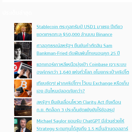
ประเด็นล่าสุด
Stablecoin ตระกูลทรัมป์ USD1 มาแรง ปีเดียว
ยอดเทรดทะลุ $50,000 ล้านบน Binance
ศาลอุทธรณ์สหรัฐฯ ยืนยันคำตัดสิน Sam
Bankman-Fried ดับฝันพ้นโทษนอนคุก 25 ปี
แฮกเกอร์เกาหลีเหนือมุ่งเป้า Coinbase เจาะระบบ
องค์กรกว่า 1,640 แห่งทั่วโลก ขโมยกระเป๋าคริปโต
เทียบชัดๆ! ฝากคริปโทฯ ไว้บน Exchange หรือเก็บ
เอง อันไหนปลอดภัยกว่า?
สหรัฐฯ ยืนยันเลื่อนโหวต Clarity Act ถึงเดือน
ก.ย. ติดล็อก 3 ประเด็นขัดแย้งยังไร้ข้อสรุป
Michael Saylor ยอมรับ ChatGPT มีส่วนช่วยให้
Strategy ระดมทุนได้สูงถึง 1.5 หมื่นล้านดอลลาร์