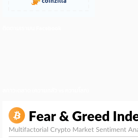
ติดตามเราบน Facebook
สภาวะตลาด (ความกลัว vs ความโลภ)