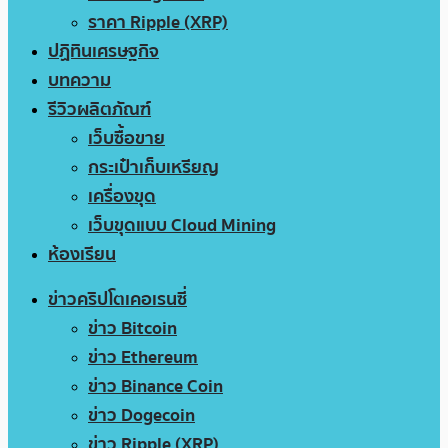
ราคา Ripple (XRP)
ปฏิทินเศรษฐกิจ
บทความ
รีวิวผลิตภัณฑ์
เว็บซื้อขาย
กระเป๋าเก็บเหรียญ
เครื่องขุด
เว็บขุดแบบ Cloud Mining
ห้องเรียน
ข่าวคริปโตเคอเรนซี่
ข่าว Bitcoin
ข่าว Ethereum
ข่าว Binance Coin
ข่าว Dogecoin
ข่าว Ripple (XRP)