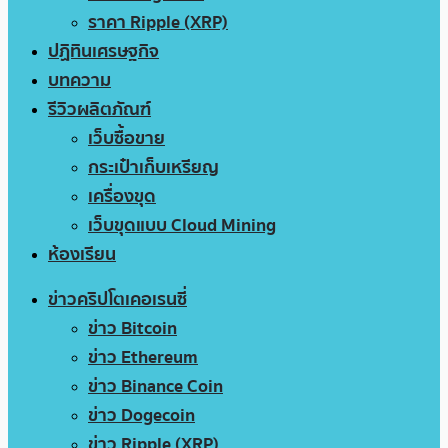
ราคา Ripple (XRP)
ปฏิทินเศรษฐกิจ
บทความ
รีวิวผลิตภัณฑ์
เว็บซื้อขาย
กระเป๋าเก็บเหรียญ
เครื่องขุด
เว็บขุดแบบ Cloud Mining
ห้องเรียน
ข่าวคริปโตเคอเรนซี่
ข่าว Bitcoin
ข่าว Ethereum
ข่าว Binance Coin
ข่าว Dogecoin
ข่าว Ripple (XRP)