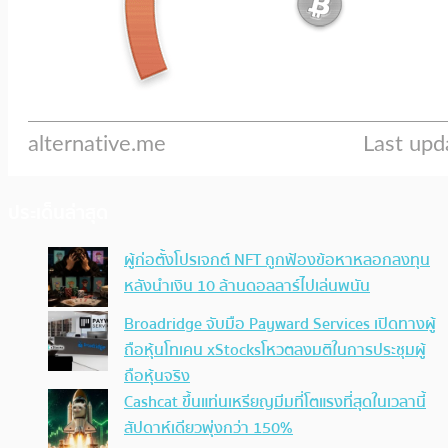
ประเด็นล่าสุด
ผู้ก่อตั้งโปรเจกต์ NFT ถูกฟ้องข้อหาหลอกลงทุน
หลังนำเงิน 10 ล้านดอลลาร์ไปเล่นพนัน
Broadridge จับมือ Payward Services เปิดทางผู้
ถือหุ้นโทเคน xStocksโหวตลงมติในการประชุมผู้
ถือหุ้นจริง
Cashcat ขึ้นแท่นเหรียญมีมที่โตแรงที่สุดในเวลานี้
สัปดาห์เดียวพุ่งกว่า 150%