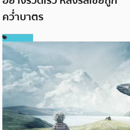
อย่างรวดเร็ว หลังรัสเซียถูก
คว่ำบาตร
ข่าว Bitcoin