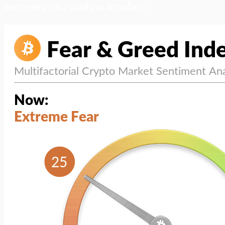
สภาวะตลาด (ความกลัว vs ความโลภ)