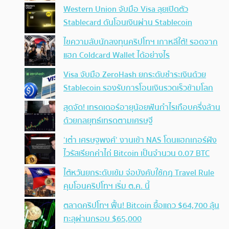
Western Union จับมือ Visa ลุยเปิดตัว
Stablecard ดันโอนเงินผ่าน Stablecoin
ไขความลับนักลงทุนคริปโทฯ เกาหลีใต้! รอดจาก
แฮก Coldcard Wallet ได้อย่างไร
Visa จับมือ ZeroHash ยกระดับชำระเงินด้วย
Stablecoin รองรับการโอนเงินรวดเร็วข้ามโลก
สุดจัด! เทรดเดอร์อายุน้อยฟันกำไรเกือบครึ่งล้าน
ด้วยกลยุทธ์เทรดตามเศรษฐี
‘เต๋า เศรษฐพงศ์’ งานเข้า NAS โดนแฮกเกอร์ฝัง
ไวรัสเรียกค่าไถ่ Bitcoin เป็นจำนวน 0.07 BTC
ไต้หวันยกระดับเข้ม จ่อบังคับใช้กฏ Travel Rule
คุมโอนคริปโทฯ เริ่ม ต.ค. นี้
ตลาดคริปโทฯ ฟื้น! Bitcoin ยื้อแถว $64,700 ลุ้น
ทะลุผ่านกรอบ $65,000