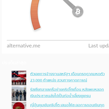
ประเด็นล่าสุด
ตัวเลขการจ้างงานสหรัฐฯ เดือนกรกฎาคมหดตัว
23,000 ตำแหน่ง สวนทางคาดการณ์
รัสเซียทลายเครือข่ายคริปโตเถื่อน หลังพบหลอก
เงินประชาชนส่งไปเป็นท่อน้ำเลี้ยงยูเครน
ญี่ปุ่นคุมเข้มคริปโต เสนอให้ชะลอการถอนเงินทุก