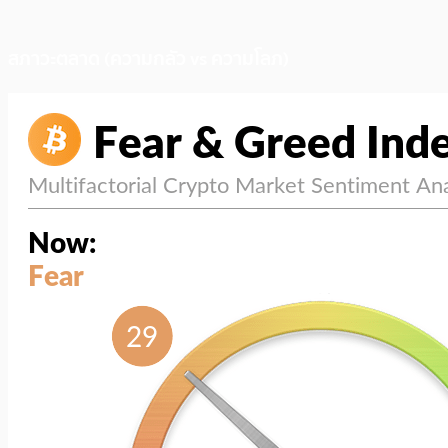
สภาวะตลาด (ความกลัว vs ความโลภ)