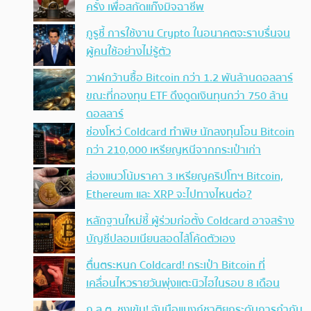
ครั้ง เพื่อสกัดแก๊งมิจฉาชีพ
กูรูชี้ การใช้งาน Crypto ในอนาคตจะราบรื่นจน
ผู้คนใช้อย่างไม่รู้ตัว
วาฬกว้านซื้อ Bitcoin กว่า 1.2 พันล้านดอลลาร์
ขณะที่กองทุน ETF ดึงดูดเงินทุนกว่า 750 ล้าน
ดอลลาร์
ช่องโหว่ Coldcard ทำพิษ นักลงทุนโอน Bitcoin
กว่า 210,000 เหรียญหนีจากกระเป๋าเก่า
ส่องแนวโน้มราคา 3 เหรียญคริปโทฯ Bitcoin,
Ethereum และ XRP จะไปทางไหนต่อ?
หลักฐานใหม่ชี้ ผู้ร่วมก่อตั้ง Coldcard อาจสร้าง
บัญชีปลอมเนียนสอดไส้โค้ดตัวเอง
ตื่นตระหนก Coldcard! กระเป๋า Bitcoin ที่
เคลื่อนไหวรายวันพุ่งแตะนิวไฮในรอบ 8 เดือน
ก.ล.ต. ชงเข้ม! จับมือแบงก์ชาติยกระดับการกำกับ