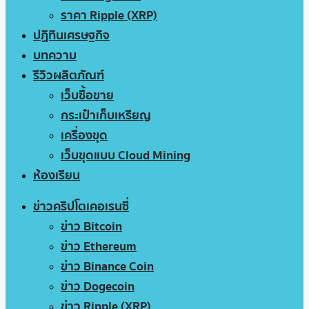
ราคา Ripple (XRP)
ปฏิทินเศรษฐกิจ
บทความ
รีวิวผลิตภัณฑ์
เว็บซื้อขาย
กระเป๋าเก็บเหรียญ
เครื่องขุด
เว็บขุดแบบ Cloud Mining
ห้องเรียน
ข่าวคริปโตเคอเรนซี่
ข่าว Bitcoin
ข่าว Ethereum
ข่าว Binance Coin
ข่าว Dogecoin
ข่าว Ripple (XRP)