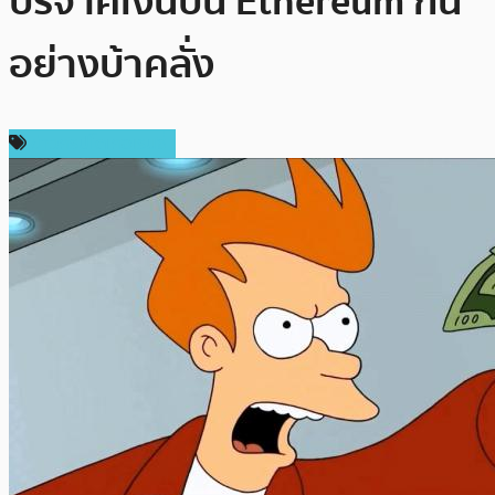
บริจาคเงินบน Ethereum กัน
อย่างบ้าคลั่ง
ข่าวคริปโตเคอเรนซี่