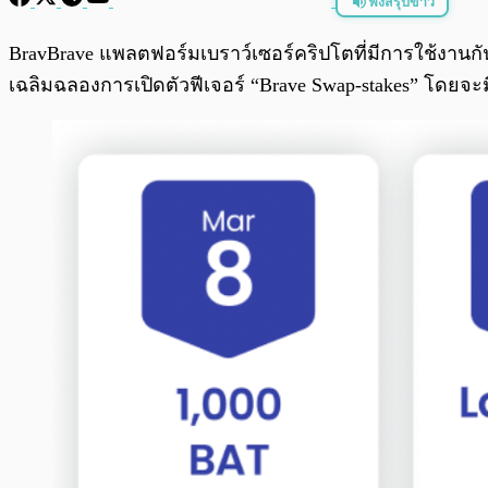
ฟังสรุปข่าว
พร้อมเล่น
BravBrave แพลตฟอร์มเบราว์เซอร์คริปโตที่มีการใช้งานกัน
เฉลิมฉลองการเปิดตัวฟีเจอร์ “Brave Swap-stakes” โดยจะ