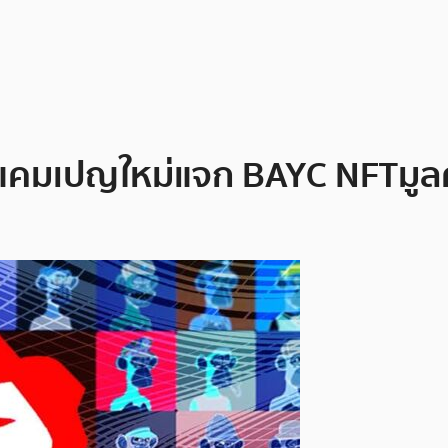
ัวแคมเปญใหม่แจก BAYC NFT มูล