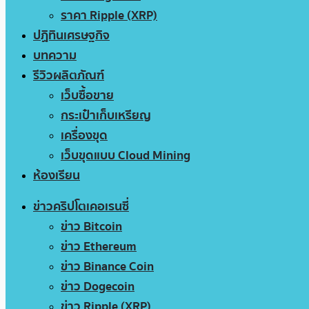
ราคา Ripple (XRP)
ปฏิทินเศรษฐกิจ
บทความ
รีวิวผลิตภัณฑ์
เว็บซื้อขาย
กระเป๋าเก็บเหรียญ
เครื่องขุด
เว็บขุดแบบ Cloud Mining
ห้องเรียน
ข่าวคริปโตเคอเรนซี่
ข่าว Bitcoin
ข่าว Ethereum
ข่าว Binance Coin
ข่าว Dogecoin
ข่าว Ripple (XRP)