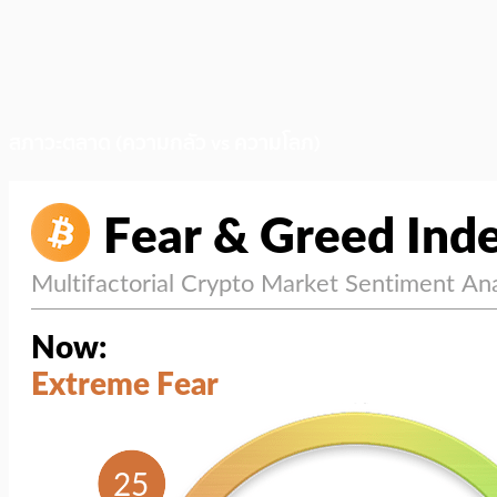
สภาวะตลาด (ความกลัว vs ความโลภ)