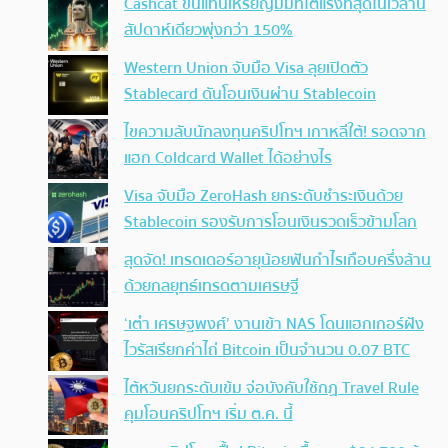
Cashcat ขึ้นแท่นเหรียญมีมที่โตแรงที่สุดในเวลานี้
สัปดาห์เดียวพุ่งกว่า 150%
Western Union จับมือ Visa ลุยเปิดตัว
Stablecard ดันโอนเงินผ่าน Stablecoin
ไขความลับนักลงทุนคริปโทฯ เกาหลีใต้! รอดจาก
แฮก Coldcard Wallet ได้อย่างไร
Visa จับมือ ZeroHash ยกระดับชำระเงินด้วย
Stablecoin รองรับการโอนเงินรวดเร็วข้ามโลก
สุดจัด! เทรดเดอร์อายุน้อยฟันกำไรเกือบครึ่งล้าน
ด้วยกลยุทธ์เทรดตามเศรษฐี
‘เต๋า เศรษฐพงศ์’ งานเข้า NAS โดนแฮกเกอร์ฝัง
ไวรัสเรียกค่าไถ่ Bitcoin เป็นจำนวน 0.07 BTC
ไต้หวันยกระดับเข้ม จ่อบังคับใช้กฏ Travel Rule
คุมโอนคริปโทฯ เริ่ม ต.ค. นี้