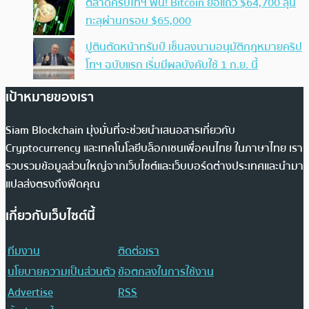
ตลาดคริปโทฯ ฟื้น! Bitcoin ยื้อแถว $64,700 ลุ้น
ทะลุผ่านกรอบ $65,000
ปูตินตัดหน้าทรัมป์ เซ็นลงนามอนุมัติกฎหมายคริป
โทฯ ฉบับแรก เริ่มมีผลบังคับใช้ 1 ก.ย. นี้
เป้าหมายของเรา
Siam Blockchain มุ่งมั่นที่จะช่วยนำเสนอสารเกี่ยวกับ
Cryptocurrency และเทคโนโลยีบล็อกเชนเพื่อคนไทย ในภาษาไทย เรา
รวบรวมข้อมูลส่วนใหญ่จากเว็บไซต์และเว็บบอร์ดต่างประเทศและนำมา
แปลส่งตรงถึงฟีดคุณ
เกี่ยวกับเว็บไซต์นี้
ทีมงาน
ติดต่อเรา
นโยบายความเป็นส่วนตัว
ข้อตกลงในการใช้งาน
Advertise
RSS