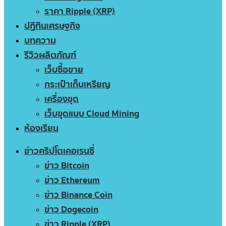
ราคา Ripple (XRP)
ปฏิทินเศรษฐกิจ
บทความ
รีวิวผลิตภัณฑ์
เว็บซื้อขาย
กระเป๋าเก็บเหรียญ
เครื่องขุด
เว็บขุดแบบ Cloud Mining
ห้องเรียน
ข่าวคริปโตเคอเรนซี่
ข่าว Bitcoin
ข่าว Ethereum
ข่าว Binance Coin
ข่าว Dogecoin
ข่าว Ripple (XRP)