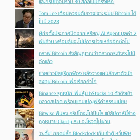
และคริปโตอื่นรวม 30 สกุลเป็นครั้งแรก
Tom Lee เตือนควอนตัมอาจเจาะระบบ Bitcoin ได้
ในปี 2028
ผู้ก่อตั้งประกาศปิดฉากเหรียญ AI Agent มูลค่า 2
พันล้าน พร้อมลั่นจะไม่มีการช่วยเหลืออีกต่อไป
กราฟ Bitcoin ส่งสัญญาณว่าตลาดกระทิงจะไม่มี
อีกแล้ว
ชายชาวมิสซูรีถูกฟ้อง หลังวางแผนลักพาตัวนัก
ลงทุน Bitcoin เพื่อเรียกค่าไถ่
Binance รุกหนัก เพิ่มหุ้น bStocks 10 ตัวดังเข้า
ตลาดสปอต พร้อมแคมเปญฟรีค่าธรรมเนียม
Bitwise ฟันธง คริปโตจะไม่เป็นไร แม้สัปดาห์นี้ร่าง
กฎหมาย Clarity Act จะโหวตไม่ผ่าน
‘อ.ตั๊ม’ ถอดปลั้ก Blockclock เก็บเข้าตู้ หวั่นพิษ