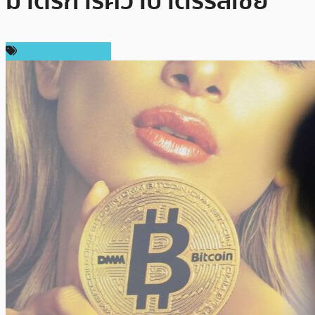
มาตรการคว่ำบาตรรัสเซีย
กฎหมายและรัฐบาล