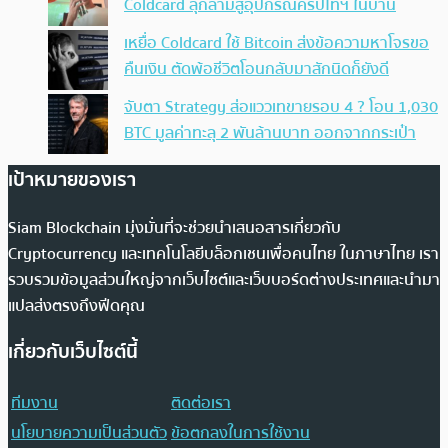
Coldcard ลุกลามสู่อุปกรณ์คริปโทฯ ในบ้าน
เหยื่อ Coldcard ใช้ Bitcoin ส่งข้อความหาโจรขอ
คืนเงิน ตัดพ้อชีวิตโอนกลับมาสักนิดก็ยังดี
จับตา Strategy ส่อแววเทขายรอบ 4 ? โอน 1,030
BTC มูลค่าทะลุ 2 พันล้านบาท ออกจากกระเป๋า
เป้าหมายของเรา
Siam Blockchain มุ่งมั่นที่จะช่วยนำเสนอสารเกี่ยวกับ
Cryptocurrency และเทคโนโลยีบล็อกเชนเพื่อคนไทย ในภาษาไทย เรา
รวบรวมข้อมูลส่วนใหญ่จากเว็บไซต์และเว็บบอร์ดต่างประเทศและนำมา
แปลส่งตรงถึงฟีดคุณ
เกี่ยวกับเว็บไซต์นี้
ทีมงาน
ติดต่อเรา
นโยบายความเป็นส่วนตัว
ข้อตกลงในการใช้งาน