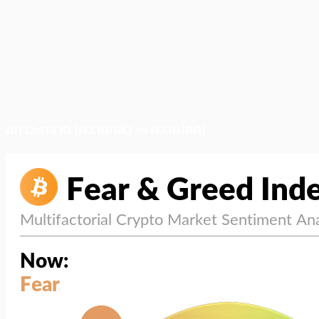
สภาวะตลาด (ความกลัว vs ความโลภ)