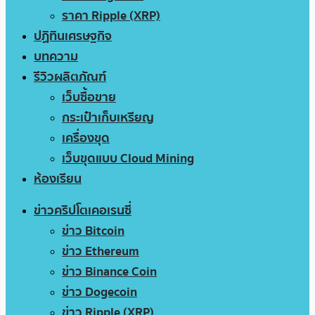
ราคา Ripple (XRP)
ปฏิทินเศรษฐกิจ
บทความ
รีวิวผลิตภัณฑ์
เว็บซื้อขาย
กระเป๋าเก็บเหรียญ
เครื่องขุด
เว็บขุดแบบ Cloud Mining
ห้องเรียน
ข่าวคริปโตเคอเรนซี่
ข่าว Bitcoin
ข่าว Ethereum
ข่าว Binance Coin
ข่าว Dogecoin
ข่าว Ripple (XRP)