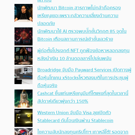
นักพัฒนา Bitcoin สารภาพไม่กล้าถือครอง
เหรียญเยอะเพราะกลัวความเสี่ยงด้านความ
ปลอดภัย
นักพัฒนาใช้ AI ตรวจพบบั๊กขั้นวิกฤต 85 จุดใน
Bitcoin เตือนสถานการณ์เข้าขั้นเลวร้าย
ผู้ก่อตั้งโปรเจกต์ NFT ถูกฟ้องข้อหาหลอกลงทุน
หลังนำเงิน 10 ล้านดอลลาร์ไปเล่นพนัน
Broadridge จับมือ Payward Services เปิดทางผู้
ถือหุ้นโทเคน xStocksโหวตลงมติในการประชุมผู้
ถือหุ้นจริง
Cashcat ขึ้นแท่นเหรียญมีมที่โตแรงที่สุดในเวลานี้
สัปดาห์เดียวพุ่งกว่า 150%
Western Union จับมือ Visa ลุยเปิดตัว
Stablecard ดันโอนเงินผ่าน Stablecoin
ไขความลับนักลงทุนคริปโทฯ เกาหลีใต้! รอดจาก