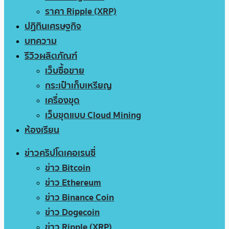
ราคา Ripple (XRP)
ปฏิทินเศรษฐกิจ
บทความ
รีวิวผลิตภัณฑ์
เว็บซื้อขาย
กระเป๋าเก็บเหรียญ
เครื่องขุด
เว็บขุดแบบ Cloud Mining
ห้องเรียน
ข่าวคริปโตเคอเรนซี่
ข่าว Bitcoin
ข่าว Ethereum
ข่าว Binance Coin
ข่าว Dogecoin
ข่าว Ripple (XRP)