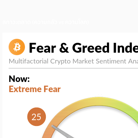
สภาวะตลาด (ความกลัว vs ความโลภ)