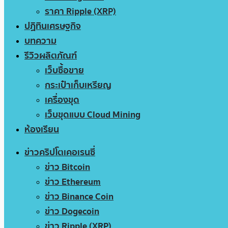
ราคา Ripple (XRP)
ปฏิทินเศรษฐกิจ
บทความ
รีวิวผลิตภัณฑ์
เว็บซื้อขาย
กระเป๋าเก็บเหรียญ
เครื่องขุด
เว็บขุดแบบ Cloud Mining
ห้องเรียน
ข่าวคริปโตเคอเรนซี่
ข่าว Bitcoin
ข่าว Ethereum
ข่าว Binance Coin
ข่าว Dogecoin
ข่าว Ripple (XRP)