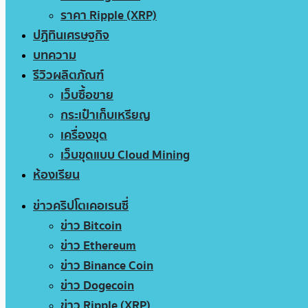
ราคา Ripple (XRP)
ปฏิทินเศรษฐกิจ
บทความ
รีวิวผลิตภัณฑ์
เว็บซื้อขาย
กระเป๋าเก็บเหรียญ
เครื่องขุด
เว็บขุดแบบ Cloud Mining
ห้องเรียน
ข่าวคริปโตเคอเรนซี่
ข่าว Bitcoin
ข่าว Ethereum
ข่าว Binance Coin
ข่าว Dogecoin
ข่าว Ripple (XRP)