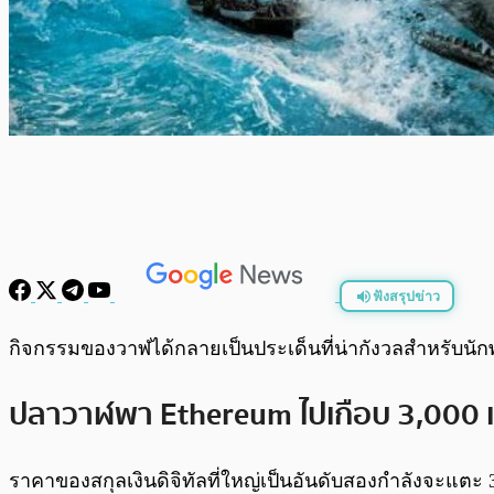
ฟังสรุปข่าว
พร้อมเล่น
กิจกรรมของวาฬได้กลายเป็นประเด็นที่น่ากังวลสำหรับนั
ปลาวาฬพา Ethereum ไปเกือบ 3,000 
ราคาของสกุลเงินดิจิทัลที่ใหญ่เป็นอันดับสองกำลังจะแตะ