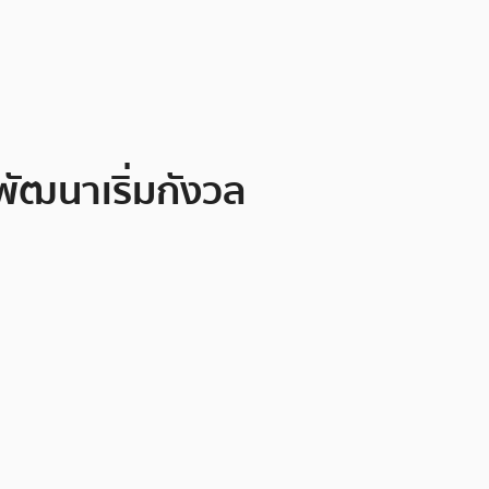
พัฒนาเริ่มกังวล