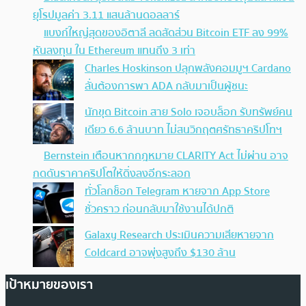
BlackRock ลุยเปิดตัว Tokenized สำหรับกองทุนตลาดเงิน
ยุโรปมูลค่า 3.11 แสนล้านดอลลาร์
แบงก์ใหญ่สุดของอิตาลี ลดสัดส่วน Bitcoin ETF ลง 99%
หันลงทุน ใน Ethereum แทนถึง 3 เท่า
Charles Hoskinson ปลุกพลังคอมมูฯ Cardano
ลั่นต้องการพา ADA กลับมาเป็นผู้ชนะ
นักขุด Bitcoin สาย Solo เจอบล็อก รับทรัพย์คน
เดียว 6.6 ล้านบาท ไม่สนวิกฤตศรัทธาคริปโทฯ
Bernstein เตือนหากกฎหมาย CLARITY Act ไม่ผ่าน อาจ
กดดันราคาคริปโตให้ดิ่งลงอีกระลอก
ทั่วโลกช็อก Telegram หายจาก App Store
ชั่วคราว ก่อนกลับมาใช้งานได้ปกติ
Galaxy Research ประเมินความเสียหายจาก
Coldcard อาจพุ่งสูงถึง $130 ล้าน