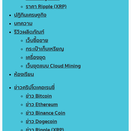
ราคา Ripple (XRP)
ปฏิทินเศรษฐกิจ
บทความ
รีวิวผลิตภัณฑ์
เว็บซื้อขาย
กระเป๋าเก็บเหรียญ
เครื่องขุด
เว็บขุดแบบ Cloud Mining
ห้องเรียน
ข่าวคริปโตเคอเรนซี่
ข่าว Bitcoin
ข่าว Ethereum
ข่าว Binance Coin
ข่าว Dogecoin
ข่าว Ripple (XRP)