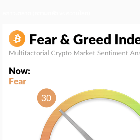
สภาวะตลาด (ความกลัว vs ความโลภ)