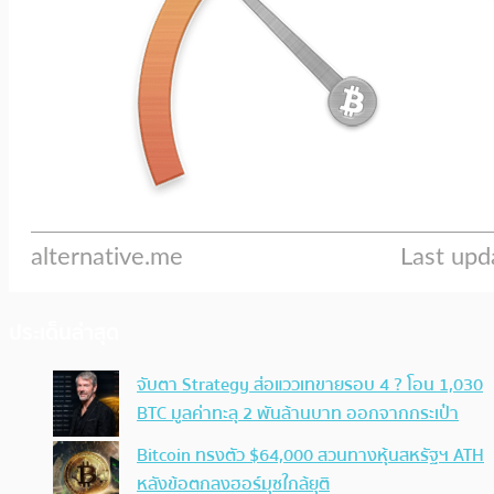
ประเด็นล่าสุด
จับตา Strategy ส่อแววเทขายรอบ 4 ? โอน 1,030
BTC มูลค่าทะลุ 2 พันล้านบาท ออกจากกระเป๋า
Bitcoin ทรงตัว $64,000 สวนทางหุ้นสหรัฐฯ ATH
หลังข้อตกลงฮอร์มุซใกล้ยุติ