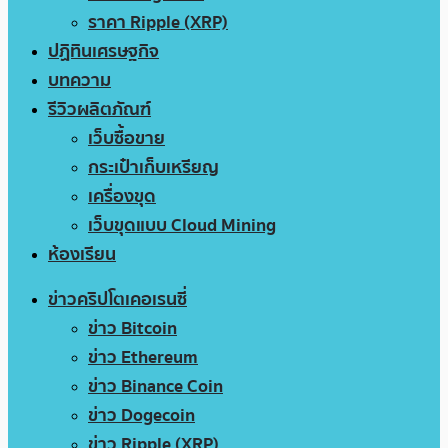
ราคา Ripple (XRP)
ปฏิทินเศรษฐกิจ
บทความ
รีวิวผลิตภัณฑ์
เว็บซื้อขาย
กระเป๋าเก็บเหรียญ
เครื่องขุด
เว็บขุดแบบ Cloud Mining
ห้องเรียน
ข่าวคริปโตเคอเรนซี่
ข่าว Bitcoin
ข่าว Ethereum
ข่าว Binance Coin
ข่าว Dogecoin
ข่าว Ripple (XRP)