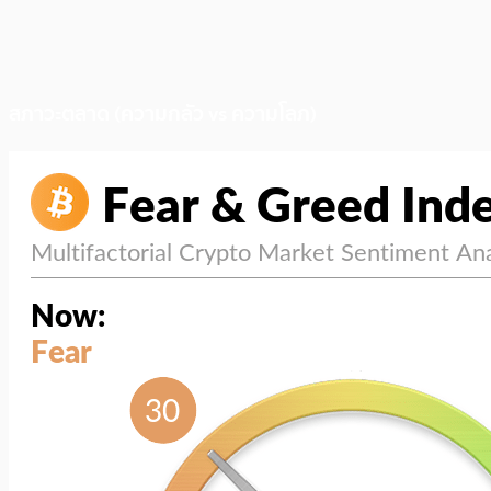
สภาวะตลาด (ความกลัว vs ความโลภ)