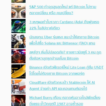
S&P 500 ทำจุดสูงสุดใหม่ แต่ Bitcoin ไม่ตาม
ตลาดเปลี่ยน หรือ คนเปลี่ยน?
3 เหตุผลทำไมราคา Cardano (Ada) ถึงพุ่งแรง
22% ในสัปดาห์เดียว
นักลงทุน Uber รุ่นแรก แนะนำให้เทขาย Bitcoin
เพื่อไปซื้อ Solana และ Bittensor (TAO) แทน
สหรัฐฯ เริ่มไม่ปลอดภัย? ชายชาวมิสซูรี 3 คน ถูก
ตั้งข้อหาบุกรุกบ้านขโมย Bitcoin
Binance เปิดตัวฟีเจอร์ใหม่ Lite Loan กู้ยืม USDT
ได้โดยไม่ต้องขาย Bitcoin จากพอร์ต
Cloudflare เปิดตัวกระเป๋า Stablecoin ให้ AI
Agent จ่ายค่า API และคอนเทนต์เองได้
Michael Burry เตือน ตลาดหุ้นอาจใกล้พีคเสี่ยง
ดิ่งแรง ย้ำวิกฤตปี 1987 อาจซ้ำรอย