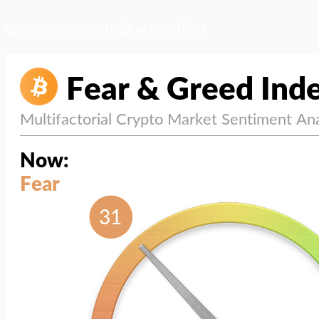
สภาวะตลาด (ความกลัว vs ความโลภ)