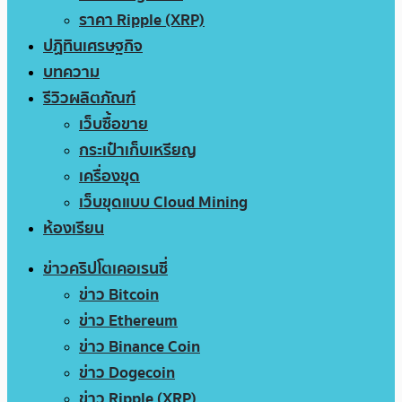
ราคา Ripple (XRP)
ปฏิทินเศรษฐกิจ
บทความ
รีวิวผลิตภัณฑ์
เว็บซื้อขาย
กระเป๋าเก็บเหรียญ
เครื่องขุด
เว็บขุดแบบ Cloud Mining
ห้องเรียน
ข่าวคริปโตเคอเรนซี่
ข่าว Bitcoin
ข่าว Ethereum
ข่าว Binance Coin
ข่าว Dogecoin
ข่าว Ripple (XRP)