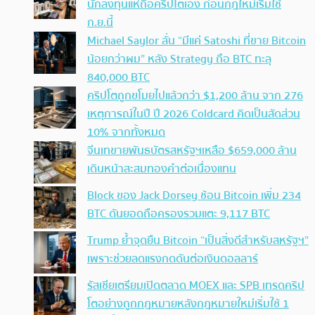
นักลงทุนแห่ถือคริปโตเอง ก่อนกฎใหม่เริ่มใช้
ก.ย.นี้
Michael Saylor ลั่น “มีแค่ Satoshi ที่ขาย Bitcoin
น้อยกว่าผม” หลัง Strategy ถือ BTC ทะลุ
840,000 BTC
คริปโตถูกขโมยไปแล้วกว่า $1,200 ล้าน จาก 276
เหตุการณ์ในปี ปี 2026 Coldcard คิดเป็นสัดส่วน
10% จากทั้งหมด
จีนเทขายพันธบัตรสหรัฐฯเหลือ $659,000 ล้าน
เดินหน้าสะสมทองคำต่อเนื่องแทน
Block ของ Jack Dorsey ช้อน Bitcoin เพิ่ม 234
BTC ดันยอดถือครองรวมแตะ 9,117 BTC
Trump ย้ำจุดยืน Bitcoin “เป็นสิ่งดีสำหรับสหรัฐฯ”
เพราะช่วยลดแรงกดดันต่อเงินดอลลาร์
รัสเซียเตรียมเปิดตลาด MOEX และ SPB เทรดคริป
โตอย่างถูกกฎหมายหลังกฎหมายใหม่เริ่มใช้ 1