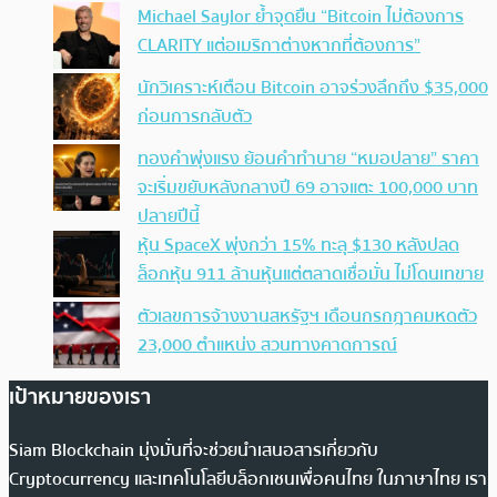
Michael Saylor ย้ำจุดยืน “Bitcoin ไม่ต้องการ
CLARITY แต่อเมริกาต่างหากที่ต้องการ”
นักวิเคราะห์เตือน Bitcoin อาจร่วงลึกถึง $35,000
ก่อนการกลับตัว
ทองคำพุ่งแรง ย้อนคำทำนาย “หมอปลาย” ราคา
จะเริ่มขยับหลังกลางปี 69 อาจแตะ 100,000 บาท
ปลายปีนี้
หุ้น SpaceX พุ่งกว่า 15% ทะลุ $130 หลังปลด
ล็อกหุ้น 911 ล้านหุ้นแต่ตลาดเชื่อมั่น ไม่โดนเทขาย
ตัวเลขการจ้างงานสหรัฐฯ เดือนกรกฎาคมหดตัว
23,000 ตำแหน่ง สวนทางคาดการณ์
เป้าหมายของเรา
Siam Blockchain มุ่งมั่นที่จะช่วยนำเสนอสารเกี่ยวกับ
Cryptocurrency และเทคโนโลยีบล็อกเชนเพื่อคนไทย ในภาษาไทย เรา