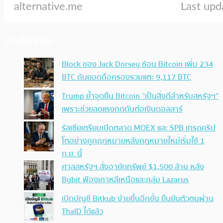
ประเด็นล่าสุด
Block ของ Jack Dorsey ช้อน Bitcoin เพิ่ม 234
BTC ดันยอดถือครองรวมแตะ 9,117 BTC
Trump ย้ำจุดยืน Bitcoin “เป็นสิ่งดีสำหรับสหรัฐฯ”
เพราะช่วยลดแรงกดดันต่อเงินดอลลาร์
รัสเซียเตรียมเปิดตลาด MOEX และ SPB เทรดคริป
โตอย่างถูกกฎหมายหลังกฎหมายใหม่เริ่มใช้ 1
ก.ย. นี้
ศาลสหรัฐฯ สั่งอายัดทรัพย์ $1,500 ล้าน หลัง
Bybit ฟ้องเกาหลีเหนือและกลุ่ม Lazarus
เปิดบัญชี Bitkub ง่ายขึ้นอีกขั้น ยืนยันตัวตนผ่าน
ThaID ได้แล้ว