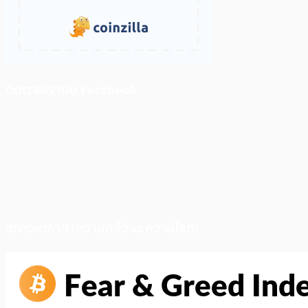
ติดตามเราบน Facebook
สภาวะตลาด (ความกลัว vs ความโลภ)