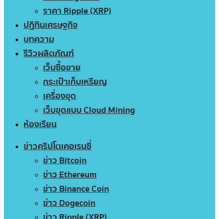
ราคา Ripple (XRP)
ปฏิทินเศรษฐกิจ
บทความ
รีวิวผลิตภัณฑ์
เว็บซื้อขาย
กระเป๋าเก็บเหรียญ
เครื่องขุด
เว็บขุดแบบ Cloud Mining
ห้องเรียน
ข่าวคริปโตเคอเรนซี่
ข่าว Bitcoin
ข่าว Ethereum
ข่าว Binance Coin
ข่าว Dogecoin
ข่าว Ripple (XRP)