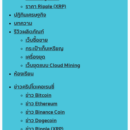
ราคา Ripple (XRP)
ปฏิทินเศรษฐกิจ
บทความ
รีวิวผลิตภัณฑ์
เว็บซื้อขาย
กระเป๋าเก็บเหรียญ
เครื่องขุด
เว็บขุดแบบ Cloud Mining
ห้องเรียน
ข่าวคริปโตเคอเรนซี่
ข่าว Bitcoin
ข่าว Ethereum
ข่าว Binance Coin
ข่าว Dogecoin
ข่าว Ripple (XRP)