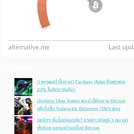
ประเด็นล่าสุด
3 เหตุผลทำไมราคา Cardano (Ada) ถึงพุ่งแรง
22% ในสัปดาห์เดียว
นักลงทุน Uber รุ่นแรก แนะนำให้เทขาย Bitcoin
เพื่อไปซื้อ Solana และ Bittensor (TAO) แทน
สหรัฐฯ เริ่มไม่ปลอดภัย? ชายชาวมิสซูรี 3 คน ถูก
ตั้งข้อหาบุกรุกบ้านขโมย Bitcoin