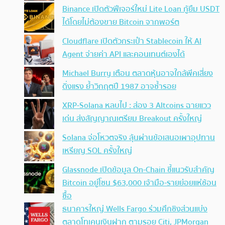
Binance เปิดตัวฟีเจอร์ใหม่ Lite Loan กู้ยืม USDT
ได้โดยไม่ต้องขาย Bitcoin จากพอร์ต
Cloudflare เปิดตัวกระเป๋า Stablecoin ให้ AI
Agent จ่ายค่า API และคอนเทนต์เองได้
Michael Burry เตือน ตลาดหุ้นอาจใกล้พีคเสี่ยง
ดิ่งแรง ย้ำวิกฤตปี 1987 อาจซ้ำรอย
XRP-Solana หลบไป : ส่อง 3 Altcoins ฉายแวว
เด่น ส่งสัญญาณเตรียม Breakout ครั้งใหญ่
Solana จ่อโหวตจริง ลุ้นผ่านข้อเสนอเผาอุปทาน
เหรียญ SOL ครั้งใหญ่
Glassnode เปิดข้อมูล On-Chain ชี้แนวรับสำคัญ
Bitcoin อยู่โซน $63,000 เจ้ามือ-รายย่อยแห่ช้อน
ซื้อ
ธนาคารใหญ่ Wells Fargo ร่วมศึกชิงส่วนแบ่ง
ตลาดโทเคนเงินฝาก ตามรอย Citi, JPMorgan