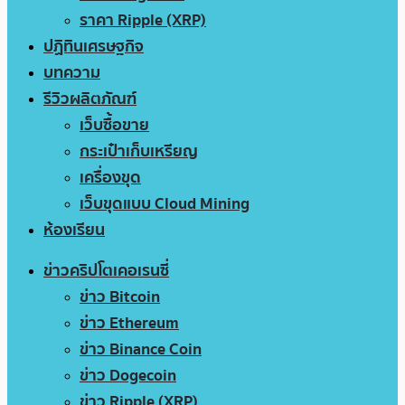
ราคา Ripple (XRP)
ปฏิทินเศรษฐกิจ
บทความ
รีวิวผลิตภัณฑ์
เว็บซื้อขาย
กระเป๋าเก็บเหรียญ
เครื่องขุด
เว็บขุดแบบ Cloud Mining
ห้องเรียน
ข่าวคริปโตเคอเรนซี่
ข่าว Bitcoin
ข่าว Ethereum
ข่าว Binance Coin
ข่าว Dogecoin
ข่าว Ripple (XRP)