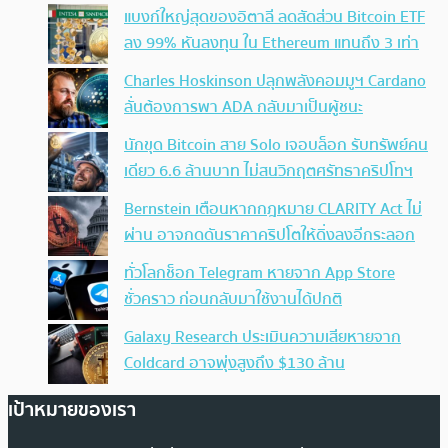
แบงก์ใหญ่สุดของอิตาลี ลดสัดส่วน Bitcoin ETF
ลง 99% หันลงทุน ใน Ethereum แทนถึง 3 เท่า
Charles Hoskinson ปลุกพลังคอมมูฯ Cardano
ลั่นต้องการพา ADA กลับมาเป็นผู้ชนะ
นักขุด Bitcoin สาย Solo เจอบล็อก รับทรัพย์คน
เดียว 6.6 ล้านบาท ไม่สนวิกฤตศรัทธาคริปโทฯ
Bernstein เตือนหากกฎหมาย CLARITY Act ไม่
ผ่าน อาจกดดันราคาคริปโตให้ดิ่งลงอีกระลอก
ทั่วโลกช็อก Telegram หายจาก App Store
ชั่วคราว ก่อนกลับมาใช้งานได้ปกติ
Galaxy Research ประเมินความเสียหายจาก
Coldcard อาจพุ่งสูงถึง $130 ล้าน
เป้าหมายของเรา