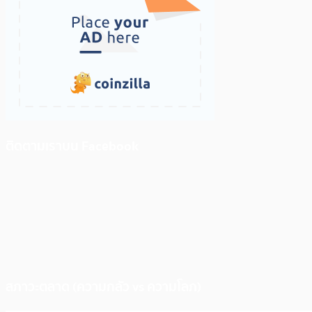
ติดตามเราบน Facebook
สภาวะตลาด (ความกลัว vs ความโลภ)