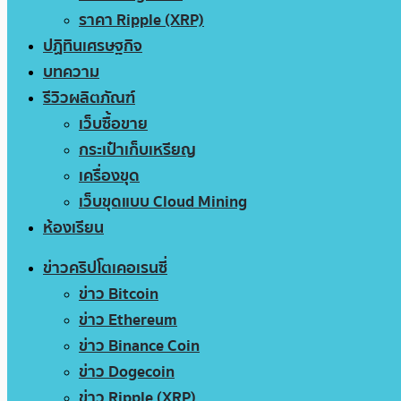
ราคา Ripple (XRP)
ปฏิทินเศรษฐกิจ
บทความ
รีวิวผลิตภัณฑ์
เว็บซื้อขาย
กระเป๋าเก็บเหรียญ
เครื่องขุด
เว็บขุดแบบ Cloud Mining
ห้องเรียน
ข่าวคริปโตเคอเรนซี่
ข่าว Bitcoin
ข่าว Ethereum
ข่าว Binance Coin
ข่าว Dogecoin
ข่าว Ripple (XRP)