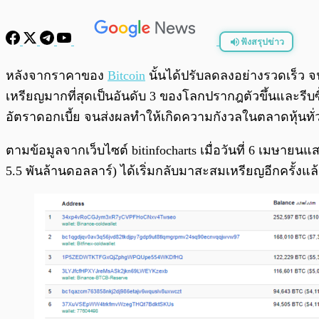
ฟังสรุปข่าว
พร้อมเล่น
หลังจากราคาของ
Bitcoin
นั้นได้ปรับลดลงอย่างรวดเร็ว จน
เหรียญมากที่สุดเป็นอันดับ 3 ของโลกปรากฎตัวขึ้นและรีบซ
อัตราดอกเบี้ย จนส่งผลทำให้เกิดความกังวลในตลาดหุ้นทั
ตามข้อมูลจากเว็บไซต์ bitinfocharts เมื่อวันที่ 6 เมษายน
5.5 พันล้านดอลลาร์) ได้เริ่มกลับมาสะสมเหรียญอีกครั้