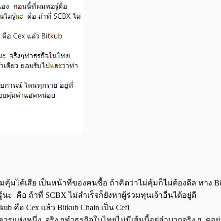
ุ้มได้เสีย เป็นหน้าที่ของคนซื้อ ถ้าคิดว่าไม่คุ้มก็ไม่ต้องดีล ทาง B
 คือ ถ้าที่ SCBX ไม่สำเร็จก็ยังหาผู้ร่วมทุนเจ้าอื่นได้อยู่ดี
tkub คือ Cex แล้ว Bitkub Chain เป็น Cefi
แห่งหนึ่ง จริง ๆทำธุรกิจในไทยไม่มีเส้นนี้อยู่ลำบากจริง ๆ ดูอย่