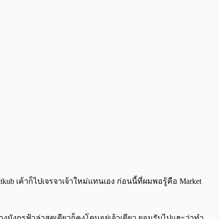
itkub เค้าก็ไปเจรจาเจ้าใหม่แทนเอง ก่อนนี้ที่ผมพอรู้คือ Market
างมังกรฟ้าล่าสุดเดียวก็คงโดนอยู่เจ้าเดียว ยอมรับไปแฮะว่าทำ