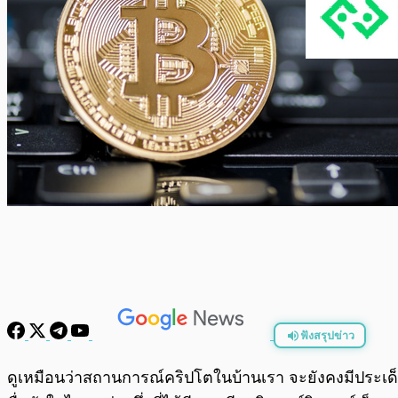
ฟังสรุปข่าว
พร้อมเล่น
ดูเหมือนว่าสถานการณ์คริปโตในบ้านเรา จะยังคงมีประเด็นด