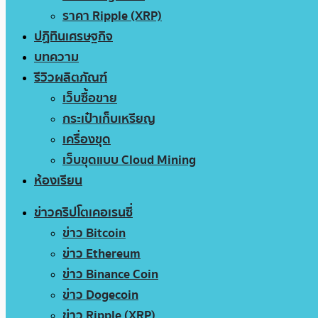
ราคา Ripple (XRP)
ปฏิทินเศรษฐกิจ
บทความ
รีวิวผลิตภัณฑ์
เว็บซื้อขาย
กระเป๋าเก็บเหรียญ
เครื่องขุด
เว็บขุดแบบ Cloud Mining
ห้องเรียน
ข่าวคริปโตเคอเรนซี่
ข่าว Bitcoin
ข่าว Ethereum
ข่าว Binance Coin
ข่าว Dogecoin
ข่าว Ripple (XRP)