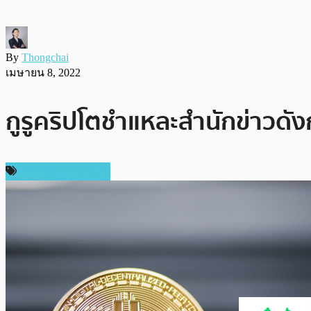
By
Thongchai
เมษายน 8, 2022
กูรูคริปโตชำแหละสำนักข่าวดั
ข่าวคริปโตเคอเรนซี่