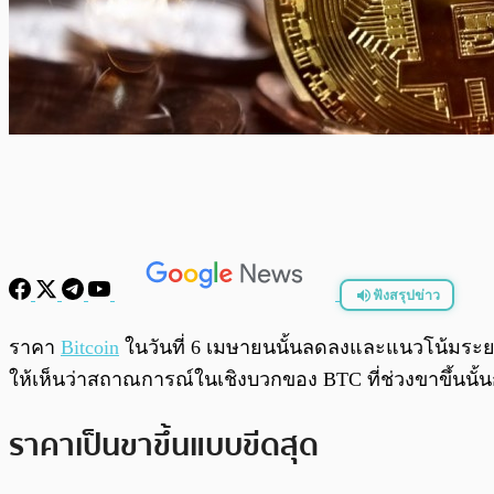
ฟังสรุปข่าว
พร้อมเล่น
ราคา
Bitcoin
ในวันที่ 6 เมษายนนั้นลดลงและแนวโน้มระยะส
ให้เห็นว่าสถาณการณ์ในเชิงบวกของ BTC ที่ช่วงขาขึ้นนั้
ราคาเป็นขาขึ้นแบบขีดสุด