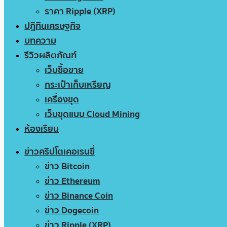
ราคา Ripple (XRP)
ปฏิทินเศรษฐกิจ
บทความ
รีวิวผลิตภัณฑ์
เว็บซื้อขาย
กระเป๋าเก็บเหรียญ
เครื่องขุด
เว็บขุดแบบ Cloud Mining
ห้องเรียน
ข่าวคริปโตเคอเรนซี่
ข่าว Bitcoin
ข่าว Ethereum
ข่าว Binance Coin
ข่าว Dogecoin
ข่าว Ripple (XRP)