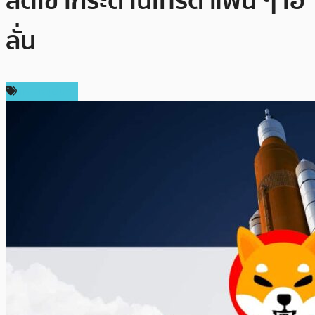
สต์เข้ากระดานเทรด แฟน ๆ เฮ
ลั่น
เหรียญอื่นๆ