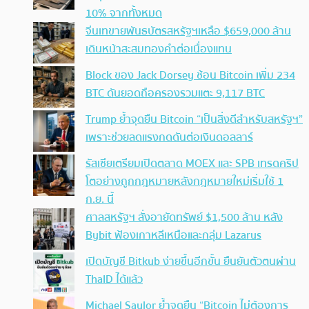
10% จากทั้งหมด
จีนเทขายพันธบัตรสหรัฐฯเหลือ $659,000 ล้าน
เดินหน้าสะสมทองคำต่อเนื่องแทน
Block ของ Jack Dorsey ช้อน Bitcoin เพิ่ม 234
BTC ดันยอดถือครองรวมแตะ 9,117 BTC
Trump ย้ำจุดยืน Bitcoin “เป็นสิ่งดีสำหรับสหรัฐฯ”
เพราะช่วยลดแรงกดดันต่อเงินดอลลาร์
รัสเซียเตรียมเปิดตลาด MOEX และ SPB เทรดคริป
โตอย่างถูกกฎหมายหลังกฎหมายใหม่เริ่มใช้ 1
ก.ย. นี้
ศาลสหรัฐฯ สั่งอายัดทรัพย์ $1,500 ล้าน หลัง
Bybit ฟ้องเกาหลีเหนือและกลุ่ม Lazarus
เปิดบัญชี Bitkub ง่ายขึ้นอีกขั้น ยืนยันตัวตนผ่าน
ThaID ได้แล้ว
Michael Saylor ย้ำจุดยืน “Bitcoin ไม่ต้องการ