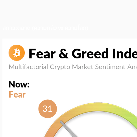
สภาวะตลาด (ความกลัว vs ความโลภ)