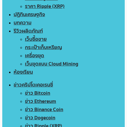
ราคา Ripple (XRP)
ปฏิทินเศรษฐกิจ
บทความ
รีวิวผลิตภัณฑ์
เว็บซื้อขาย
กระเป๋าเก็บเหรียญ
เครื่องขุด
เว็บขุดแบบ Cloud Mining
ห้องเรียน
ข่าวคริปโตเคอเรนซี่
ข่าว Bitcoin
ข่าว Ethereum
ข่าว Binance Coin
ข่าว Dogecoin
ข่าว Ripple (XRP)