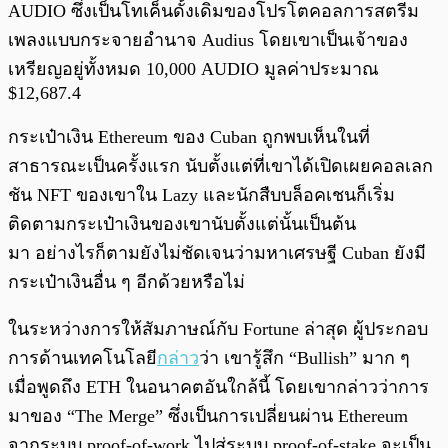
AUDIO ซึ่งเป็นโทเค็นดั้งเดิมของโปรโตคอลการสตรีม
เพลงแบบกระจายอำนาจ Audius โดยเขาเป็นเจ้าของ
เหรียญอยู่ทั้งหมด 10,000 AUDIO มูลค่าประมาณ
$12,687.4
กระเป๋าเงิน Ethereum ของ Cuban ถูกพบเห็นในที่
สาธารณะเป็นครั้งแรก นับตั้งแต่ที่เขาได้เปิดเผยคอลเลก
ชัน NFT ของเขาใน Lazy และนักสืบบล็อคเชนก็เริ่ม
ติดตามกระเป๋าเงินของเขานับตั้งแต่นั้นเป็นต้น
มา อย่างไรก็ตามยังไม่ชัดเจนว่ามหาเศรษฐี Cuban ยังมี
กระเป๋าเงินอื่น ๆ อีกด้วยหรือไม่
ในระหว่างการให้สัมภาษณ์กับ Fortune ล่าสุด ผู้ประกอบ
การด้านเทคโนโลยี
กล่าว
ว่า เขารู้สึก “Bullish” มาก ๆ
เมื่อพูดถึง ETH ในอนาคตอันใกล้นี้ โดยเขากล่าวว่าการ
มาของ “The Merge” ซึ่งเป็นการเปลี่ยนผ่าน Ethereum
จากระบบ proof-of-work ไปสู่ระบบ proof-of-stake จะเป็น