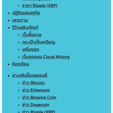
ราคา Ripple (XRP)
ปฏิทินเศรษฐกิจ
บทความ
รีวิวผลิตภัณฑ์
เว็บซื้อขาย
กระเป๋าเก็บเหรียญ
เครื่องขุด
เว็บขุดแบบ Cloud Mining
ห้องเรียน
ข่าวคริปโตเคอเรนซี่
ข่าว Bitcoin
ข่าว Ethereum
ข่าว Binance Coin
ข่าว Dogecoin
ข่าว Ripple (XRP)