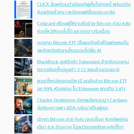
CLICX ลั่นพร้อมดำเนินคดีผู้ตั้งใจบิดหนี้ พร้อมปิด
รับสมัครชั่วคราวหลังคนแห่ยื่นจนระบบล้น
Coldcard เตือนผู้ใช้งานรีบย้าย Bitcoin ด่วน หลัง
ช่องโหว่ยังอุดไม่ได้ และถูกเจาะต่อเนื่อง
กองทุน Bitcoin ETF เจ๊งและปิดตัวเป็นแห่งแรกใน
สหรัฐหลังเงินทุนไหลออกไปฝั่ง AI
BlackRock ลุยเปิดตัว Tokenized สำหรับกองทุน
ตลาดเงินยุโรปมูลค่า 3.11 แสนล้านดอลลาร์
แบงก์ใหญ่สุดของอิตาลี ลดสัดส่วน Bitcoin ETF
ลง 99% หันลงทุน ใน Ethereum แทนถึง 3 เท่า
Charles Hoskinson ปลุกพลังคอมมูฯ Cardano
ลั่นต้องการพา ADA กลับมาเป็นผู้ชนะ
นักขุด Bitcoin สาย Solo เจอบล็อก รับทรัพย์คน
เดียว 6.6 ล้านบาท ไม่สนวิกฤตศรัทธาคริปโทฯ