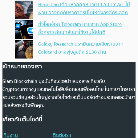
Bernstein เตือนหากกฎหมาย CLARITY Act ไม่
ผ่าน อาจกดดันราคาคริปโตให้ดิ่งลงอีกระลอก
ทั่วโลกช็อก Telegram หายจาก App Store
ชั่วคราว ก่อนกลับมาใช้งานได้ปกติ
Galaxy Research ประเมินความเสียหายจาก
Coldcard อาจพุ่งสูงถึง $130 ล้าน
เป้าหมายของเรา
Siam Blockchain มุ่งมั่นที่จะช่วยนำเสนอสารเกี่ยวกับ
Cryptocurrency และเทคโนโลยีบล็อกเชนเพื่อคนไทย ในภาษาไทย เรา
รวบรวมข้อมูลส่วนใหญ่จากเว็บไซต์และเว็บบอร์ดต่างประเทศและนำมา
แปลส่งตรงถึงฟีดคุณ
เกี่ยวกับเว็บไซต์นี้
ทีมงาน
ติดต่อเรา