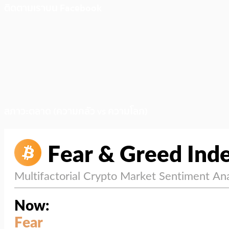
ติดตามเราบน Facebook
สภาวะตลาด (ความกลัว vs ความโลภ)