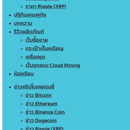
ราคา Ripple (XRP)
ปฏิทินเศรษฐกิจ
บทความ
รีวิวผลิตภัณฑ์
เว็บซื้อขาย
กระเป๋าเก็บเหรียญ
เครื่องขุด
เว็บขุดแบบ Cloud Mining
ห้องเรียน
ข่าวคริปโตเคอเรนซี่
ข่าว Bitcoin
ข่าว Ethereum
ข่าว Binance Coin
ข่าว Dogecoin
ข่าว Ripple (XRP)