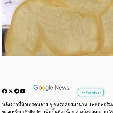
ฟังสรุปข่าว
พร้อมเล่น
หลังจากที่นักเทรดหลาย ๆ คนรอคอยมานาน แพลตฟอร์มการซ
ของเหรียญ Shiba Inu เพิ่มขึ้นทีละน้อย อ้างอิงข้อมูลจาก W