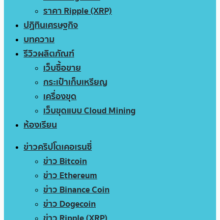
ราคา Ripple (XRP)
ปฏิทินเศรษฐกิจ
บทความ
รีวิวผลิตภัณฑ์
เว็บซื้อขาย
กระเป๋าเก็บเหรียญ
เครื่องขุด
เว็บขุดแบบ Cloud Mining
ห้องเรียน
ข่าวคริปโตเคอเรนซี่
ข่าว Bitcoin
ข่าว Ethereum
ข่าว Binance Coin
ข่าว Dogecoin
ข่าว Ripple (XRP)