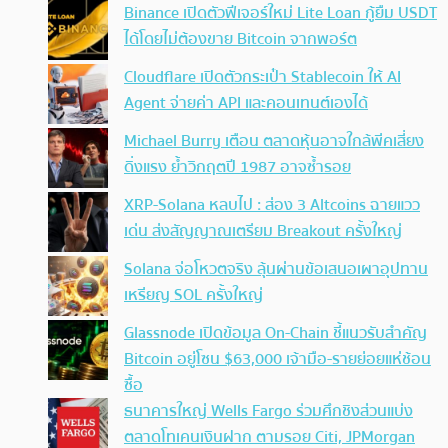
Binance เปิดตัวฟีเจอร์ใหม่ Lite Loan กู้ยืม USDT
ได้โดยไม่ต้องขาย Bitcoin จากพอร์ต
Cloudflare เปิดตัวกระเป๋า Stablecoin ให้ AI
Agent จ่ายค่า API และคอนเทนต์เองได้
Michael Burry เตือน ตลาดหุ้นอาจใกล้พีคเสี่ยง
ดิ่งแรง ย้ำวิกฤตปี 1987 อาจซ้ำรอย
XRP-Solana หลบไป : ส่อง 3 Altcoins ฉายแวว
เด่น ส่งสัญญาณเตรียม Breakout ครั้งใหญ่
Solana จ่อโหวตจริง ลุ้นผ่านข้อเสนอเผาอุปทาน
เหรียญ SOL ครั้งใหญ่
Glassnode เปิดข้อมูล On-Chain ชี้แนวรับสำคัญ
Bitcoin อยู่โซน $63,000 เจ้ามือ-รายย่อยแห่ช้อน
ซื้อ
ธนาคารใหญ่ Wells Fargo ร่วมศึกชิงส่วนแบ่ง
ตลาดโทเคนเงินฝาก ตามรอย Citi, JPMorgan