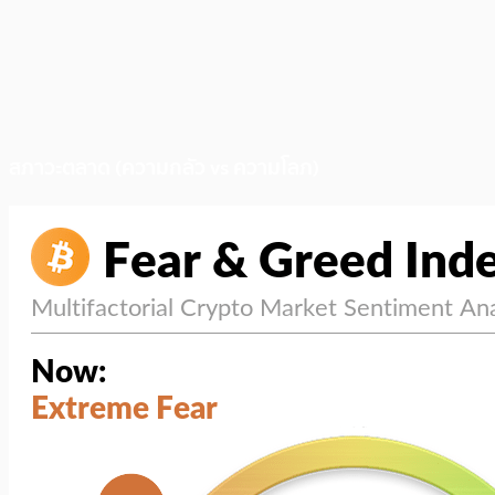
สภาวะตลาด (ความกลัว vs ความโลภ)