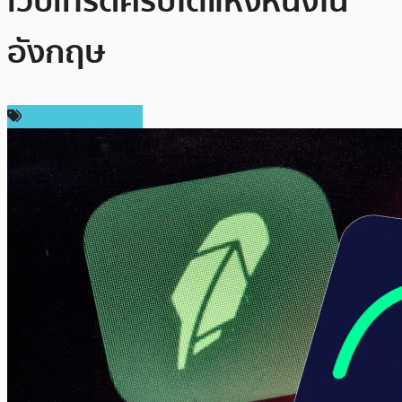
เว็บเทรดคริปโตแห่งหนึ่งใน
อังกฤษ
ข่าวคริปโตเคอเรนซี่