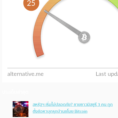
ประเด็นล่าสุด
สหรัฐฯ เริ่มไม่ปลอดภัย? ชายชาวมิสซูรี 3 คน ถูก
ตั้งข้อหาบุกรุกบ้านขโมย Bitcoin