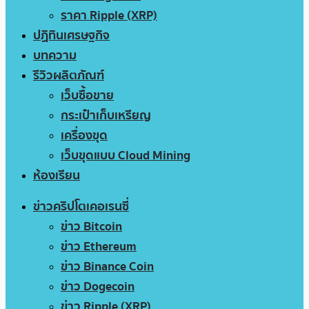
ราคา Ripple (XRP)
ปฏิทินเศรษฐกิจ
บทความ
รีวิวผลิตภัณฑ์
เว็บซื้อขาย
กระเป๋าเก็บเหรียญ
เครื่องขุด
เว็บขุดแบบ Cloud Mining
ห้องเรียน
ข่าวคริปโตเคอเรนซี่
ข่าว Bitcoin
ข่าว Ethereum
ข่าว Binance Coin
ข่าว Dogecoin
ข่าว Ripple (XRP)