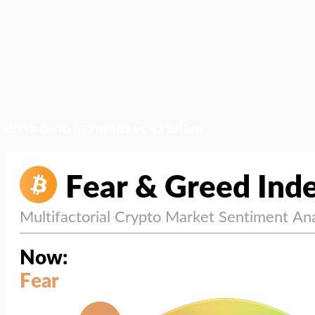
สภาวะตลาด (ความกลัว vs ความโลภ)