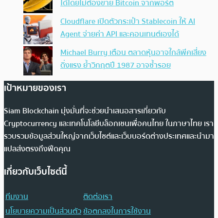
ได้โดยไม่ต้องขาย Bitcoin จากพอร์ต
Cloudflare เปิดตัวกระเป๋า Stablecoin ให้ AI
Agent จ่ายค่า API และคอนเทนต์เองได้
Michael Burry เตือน ตลาดหุ้นอาจใกล้พีคเสี่ยง
ดิ่งแรง ย้ำวิกฤตปี 1987 อาจซ้ำรอย
เป้าหมายของเรา
Siam Blockchain มุ่งมั่นที่จะช่วยนำเสนอสารเกี่ยวกับ
Cryptocurrency และเทคโนโลยีบล็อกเชนเพื่อคนไทย ในภาษาไทย เรา
รวบรวมข้อมูลส่วนใหญ่จากเว็บไซต์และเว็บบอร์ดต่างประเทศและนำมา
แปลส่งตรงถึงฟีดคุณ
เกี่ยวกับเว็บไซต์นี้
ทีมงาน
ติดต่อเรา
นโยบายความเป็นส่วนตัว
ข้อตกลงในการใช้งาน