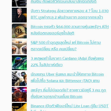
คืนเงิน ตัดพ้อชีวิตโอนกลับมาสักนิดก็ยังดี
จับตา Strategy ส่อแววเทขายรอบ 4 ? โอน 1,030
BTC มูลค่าทะลุ 2 พันล้านบาท ออกจากกระเป๋า
Bitcoin ทรงตัว $64,000 สวนทางหุ้นสหรัฐฯ ATH
หลังข้อตกลงฮอร์มุซใกล้ยุติ
S&P 500 ทำจุดสูงสุดใหม่ แต่ Bitcoin ไม่ตาม
ตลาดเปลี่ยน หรือ คนเปลี่ยน?
3 เหตุผลทำไมราคา Cardano (Ada) ถึงพุ่งแรง
22% ในสัปดาห์เดียว
นักลงทุน Uber รุ่นแรก แนะนำให้เทขาย Bitcoin
เพื่อไปซื้อ Solana และ Bittensor (TAO) แทน
สหรัฐฯ เริ่มไม่ปลอดภัย? ชายชาวมิสซูรี 3 คน ถูก
ตั้งข้อหาบุกรุกบ้านขโมย Bitcoin
Binance เปิดตัวฟีเจอร์ใหม่ Lite Loan กู้ยืม USDT