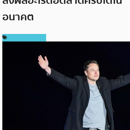
ส่งผลอะไรต่อตลาดคริปโตใน
อนาคต
ข่าวคริปโตเคอเรนซี่