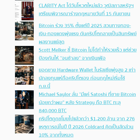
CLARITY Act ได้วันโหวตใหม่แล้ว วุฒิสภาสหรัฐฯ
เตรียมพิจารณาร่างกฎหมายวันที่ 15 กันยายน
Bitcoin ร่วง 35% ตั้งแต่ปี 2025 สวนทางทอง-
เงิน-ทองแดงพุ่งแรง ดันคริปโตกลายเป็นสินทรัพย์
ผลงานแย่สุด
Scott Melker ชี้ Bitcoin ไม่ได้ทำให้รวยเร็ว แต่ช่วย
ป้องกันให้ “จนช้าลง” จากเงินเฟ้อ
ยอดขาย Hardware Wallet ในรัสเซียพุ่งสูง 2 เท่า
นักลงทุนแห่ถือคริปโตเอง ก่อนกฎใหม่เริ่มใช้
ก.ย.นี้
Michael Saylor ลั่น “มีแค่ Satoshi ที่ขาย Bitcoin
น้อยกว่าผม” หลัง Strategy ถือ BTC ทะลุ
840,000 BTC
คริปโตถูกขโมยไปแล้วกว่า $1,200 ล้าน จาก 276
เหตุการณ์ในปี ปี 2026 Coldcard คิดเป็นสัดส่วน
10% จากทั้งหมด