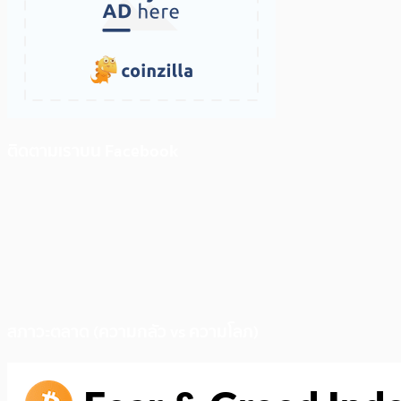
ติดตามเราบน Facebook
สภาวะตลาด (ความกลัว vs ความโลภ)