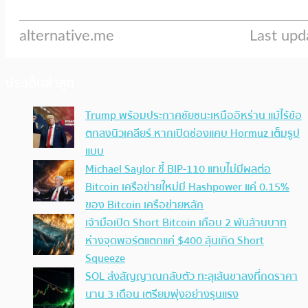
ประเด็นล่าสุด
Trump พร้อมประกาศชัยชนะเหนืออิหร่าน แม้ไร้ข้อ
ตกลงนิวเคลียร์ หากเปิดช่องแคบ Hormuz เต็มรูป
แบบ
Michael Saylor ชี้ BIP-110 แทบไม่มีผลต่อ
Bitcoin เครือข่ายใหม่มี Hashpower แค่ 0.15%
ของ Bitcoin เครือข่ายหลัก
เจ้ามือเปิด Short Bitcoin เกือบ 2 พันล้านบาท
ห่างจุดพอร์ตแตกแค่ $400 ลุ้นเกิด Short
Squeeze
SOL ส่งสัญญาณกลับตัว ทะลุเส้นขาลงที่กดราคา
นาน 3 เดือน เตรียมพุ่งอย่างรุนแรง