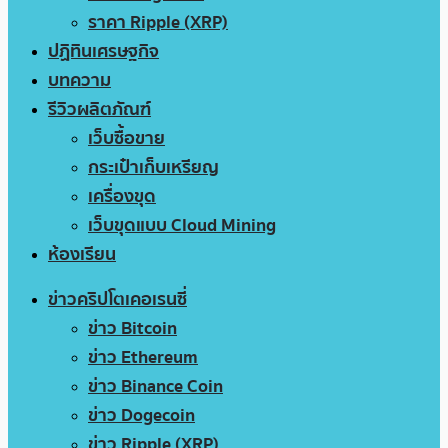
ราคา Ripple (XRP)
ปฏิทินเศรษฐกิจ
บทความ
รีวิวผลิตภัณฑ์
เว็บซื้อขาย
กระเป๋าเก็บเหรียญ
เครื่องขุด
เว็บขุดแบบ Cloud Mining
ห้องเรียน
ข่าวคริปโตเคอเรนซี่
ข่าว Bitcoin
ข่าว Ethereum
ข่าว Binance Coin
ข่าว Dogecoin
ข่าว Ripple (XRP)