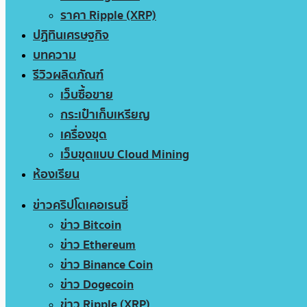
ราคา Ripple (XRP)
ปฏิทินเศรษฐกิจ
บทความ
รีวิวผลิตภัณฑ์
เว็บซื้อขาย
กระเป๋าเก็บเหรียญ
เครื่องขุด
เว็บขุดแบบ Cloud Mining
ห้องเรียน
ข่าวคริปโตเคอเรนซี่
ข่าว Bitcoin
ข่าว Ethereum
ข่าว Binance Coin
ข่าว Dogecoin
ข่าว Ripple (XRP)