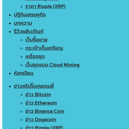
ราคา Ripple (XRP)
ปฏิทินเศรษฐกิจ
บทความ
รีวิวผลิตภัณฑ์
เว็บซื้อขาย
กระเป๋าเก็บเหรียญ
เครื่องขุด
เว็บขุดแบบ Cloud Mining
ห้องเรียน
ข่าวคริปโตเคอเรนซี่
ข่าว Bitcoin
ข่าว Ethereum
ข่าว Binance Coin
ข่าว Dogecoin
ข่าว Ripple (XRP)