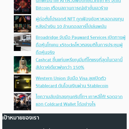
นักพัฒนาใช้ AI ตรวจพบบั๊กขั้นวิกฤต 85 จุดใน
Bitcoin เตือนสถานการณ์เข้าขั้นเลวร้าย
ผู้ก่อตั้งโปรเจกต์ NFT ถูกฟ้องข้อหาหลอกลงทุน
หลังนำเงิน 10 ล้านดอลลาร์ไปเล่นพนัน
Broadridge จับมือ Payward Services เปิดทางผู้
ถือหุ้นโทเคน xStocksโหวตลงมติในการประชุมผู้
ถือหุ้นจริง
Cashcat ขึ้นแท่นเหรียญมีมที่โตแรงที่สุดในเวลานี้
สัปดาห์เดียวพุ่งกว่า 150%
Western Union จับมือ Visa ลุยเปิดตัว
Stablecard ดันโอนเงินผ่าน Stablecoin
ไขความลับนักลงทุนคริปโทฯ เกาหลีใต้! รอดจาก
แฮก Coldcard Wallet ได้อย่างไร
เป้าหมายของเรา