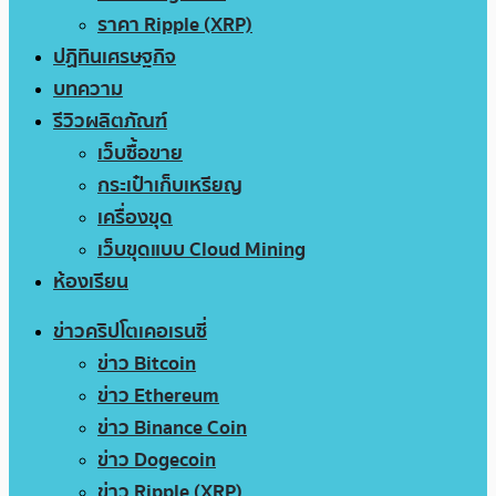
ราคา Ripple (XRP)
ปฏิทินเศรษฐกิจ
บทความ
รีวิวผลิตภัณฑ์
เว็บซื้อขาย
กระเป๋าเก็บเหรียญ
เครื่องขุด
เว็บขุดแบบ Cloud Mining
ห้องเรียน
ข่าวคริปโตเคอเรนซี่
ข่าว Bitcoin
ข่าว Ethereum
ข่าว Binance Coin
ข่าว Dogecoin
ข่าว Ripple (XRP)