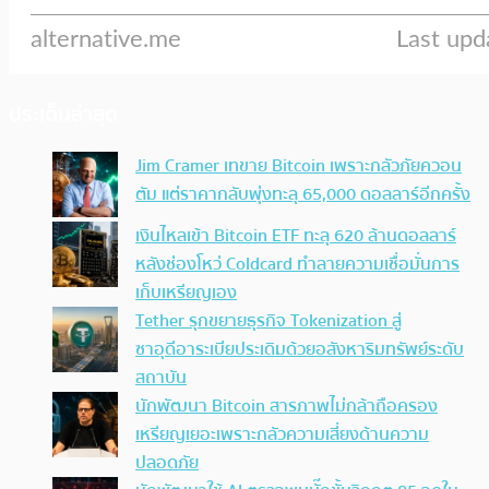
ประเด็นล่าสุด
Jim Cramer เทขาย Bitcoin เพราะกลัวภัยควอน
ตัม แต่ราคากลับพุ่งทะลุ 65,000 ดอลลาร์อีกครั้ง
เงินไหลเข้า Bitcoin ETF ทะลุ 620 ล้านดอลลาร์
หลังช่องโหว่ Coldcard ทำลายความเชื่อมั่นการ
เก็บเหรียญเอง
Tether รุกขยายธุรกิจ Tokenization สู่
ซาอุดีอาระเบียประเดิมด้วยอสังหาริมทรัพย์ระดับ
สถาบัน
นักพัฒนา Bitcoin สารภาพไม่กล้าถือครอง
เหรียญเยอะเพราะกลัวความเสี่ยงด้านความ
ปลอดภัย