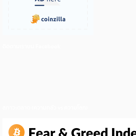
ติดตามเราบน Facebook
สภาวะตลาด (ความกลัว vs ความโลภ)