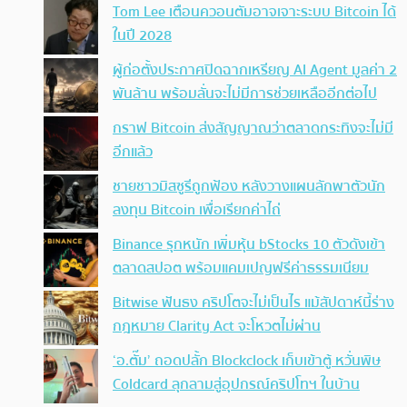
Tom Lee เตือนควอนตัมอาจเจาะระบบ Bitcoin ได้
ในปี 2028
ผู้ก่อตั้งประกาศปิดฉากเหรียญ AI Agent มูลค่า 2
พันล้าน พร้อมลั่นจะไม่มีการช่วยเหลืออีกต่อไป
กราฟ Bitcoin ส่งสัญญาณว่าตลาดกระทิงจะไม่มี
อีกแล้ว
ชายชาวมิสซูรีถูกฟ้อง หลังวางแผนลักพาตัวนัก
ลงทุน Bitcoin เพื่อเรียกค่าไถ่
Binance รุกหนัก เพิ่มหุ้น bStocks 10 ตัวดังเข้า
ตลาดสปอต พร้อมแคมเปญฟรีค่าธรรมเนียม
Bitwise ฟันธง คริปโตจะไม่เป็นไร แม้สัปดาห์นี้ร่าง
กฎหมาย Clarity Act จะโหวตไม่ผ่าน
‘อ.ตั๊ม’ ถอดปลั้ก Blockclock เก็บเข้าตู้ หวั่นพิษ
Coldcard ลุกลามสู่อุปกรณ์คริปโทฯ ในบ้าน