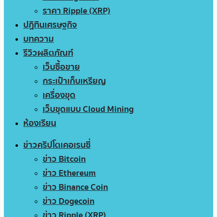
ราคา Ripple (XRP)
ปฏิทินเศรษฐกิจ
บทความ
รีวิวผลิตภัณฑ์
เว็บซื้อขาย
กระเป๋าเก็บเหรียญ
เครื่องขุด
เว็บขุดแบบ Cloud Mining
ห้องเรียน
ข่าวคริปโตเคอเรนซี่
ข่าว Bitcoin
ข่าว Ethereum
ข่าว Binance Coin
ข่าว Dogecoin
ข่าว Ripple (XRP)