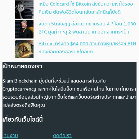
เหยื่อ Coldcard ใช้ Bitcoin ส่งข้อความหาโจรขอ
คืนเงิน ตัดพ้อชีวิตโอนกลับมาสักนิดก็ยังดี
จับตา Strategy ส่อแววเทขายรอบ 4 ? โอน 1,030
BTC มูลค่าทะลุ 2 พันล้านบาท ออกจากกระเป๋า
Bitcoin ทรงตัว $64,000 สวนทางหุ้นสหรัฐฯ ATH
หลังข้อตกลงฮอร์มุซใกล้ยุติ
เป้าหมายของเรา
Siam Blockchain มุ่งมั่นที่จะช่วยนำเสนอสารเกี่ยวกับ
Cryptocurrency และเทคโนโลยีบล็อกเชนเพื่อคนไทย ในภาษาไทย เรา
รวบรวมข้อมูลส่วนใหญ่จากเว็บไซต์และเว็บบอร์ดต่างประเทศและนำมา
แปลส่งตรงถึงฟีดคุณ
เกี่ยวกับเว็บไซต์นี้
ทีมงาน
ติดต่อเรา