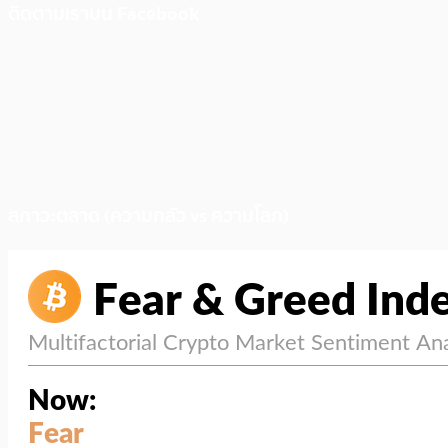
ติดตามเราบน Facebook
สภาวะตลาด (ความกลัว vs ความโลภ)