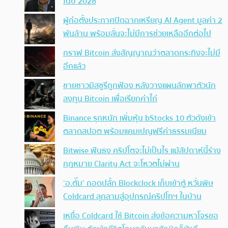
ในปี 2028
ผู้ก่อตั้งประกาศปิดฉากเหรียญ AI Agent มูลค่า 2
พันล้าน พร้อมลั่นจะไม่มีการช่วยเหลืออีกต่อไป
กราฟ Bitcoin ส่งสัญญาณว่าตลาดกระทิงจะไม่มี
อีกแล้ว
ชายชาวมิสซูรีถูกฟ้อง หลังวางแผนลักพาตัวนัก
ลงทุน Bitcoin เพื่อเรียกค่าไถ่
Binance รุกหนัก เพิ่มหุ้น bStocks 10 ตัวดังเข้า
ตลาดสปอต พร้อมแคมเปญฟรีค่าธรรมเนียม
Bitwise ฟันธง คริปโตจะไม่เป็นไร แม้สัปดาห์นี้ร่าง
กฎหมาย Clarity Act จะโหวตไม่ผ่าน
‘อ.ตั๊ม’ ถอดปลั้ก Blockclock เก็บเข้าตู้ หวั่นพิษ
Coldcard ลุกลามสู่อุปกรณ์คริปโทฯ ในบ้าน
เหยื่อ Coldcard ใช้ Bitcoin ส่งข้อความหาโจรขอ