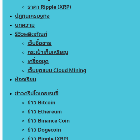
ราคา Ripple (XRP)
ปฏิทินเศรษฐกิจ
บทความ
รีวิวผลิตภัณฑ์
เว็บซื้อขาย
กระเป๋าเก็บเหรียญ
เครื่องขุด
เว็บขุดแบบ Cloud Mining
ห้องเรียน
ข่าวคริปโตเคอเรนซี่
ข่าว Bitcoin
ข่าว Ethereum
ข่าว Binance Coin
ข่าว Dogecoin
ข่าว Ripple (XRP)