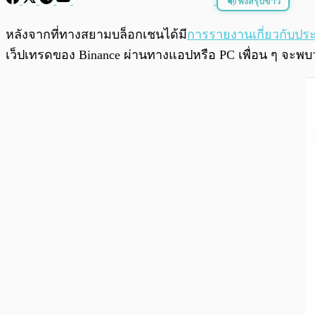
ฟังสรุปข่าว
พร้อมเล่น
หลังจากที่ทางสยามบล็อกเชนได้มี
การรายงานเกี่ยวกับปร
เว็ปเทรดของ Binance ผ่านทางแอปหรือ PC เพื่อน ๆ จะพบว