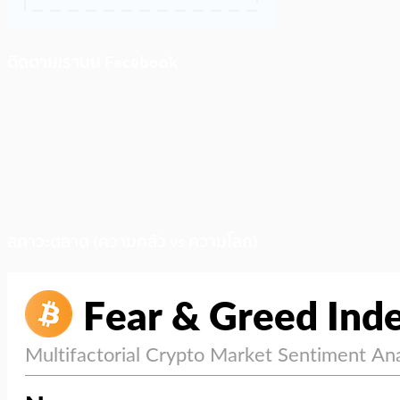
ติดตามเราบน Facebook
สภาวะตลาด (ความกลัว vs ความโลภ)