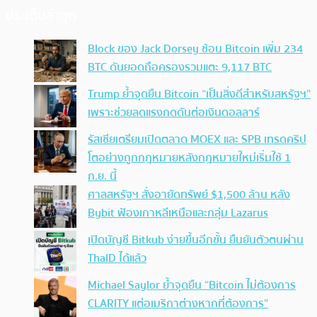
ประเด็นล่าสุด
Block ของ Jack Dorsey ช้อน Bitcoin เพิ่ม 234
BTC ดันยอดถือครองรวมแตะ 9,117 BTC
Trump ย้ำจุดยืน Bitcoin “เป็นสิ่งดีสำหรับสหรัฐฯ”
เพราะช่วยลดแรงกดดันต่อเงินดอลลาร์
รัสเซียเตรียมเปิดตลาด MOEX และ SPB เทรดคริป
โตอย่างถูกกฎหมายหลังกฎหมายใหม่เริ่มใช้ 1
ก.ย. นี้
ศาลสหรัฐฯ สั่งอายัดทรัพย์ $1,500 ล้าน หลัง
Bybit ฟ้องเกาหลีเหนือและกลุ่ม Lazarus
เปิดบัญชี Bitkub ง่ายขึ้นอีกขั้น ยืนยันตัวตนผ่าน
ThaID ได้แล้ว
Michael Saylor ย้ำจุดยืน “Bitcoin ไม่ต้องการ
CLARITY แต่อเมริกาต่างหากที่ต้องการ”