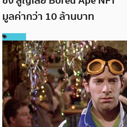
ชิ่ง สูญเสีย Bored Ape NFT
มูลค่ากว่า 10 ล้านบาท
ข่าว NFT