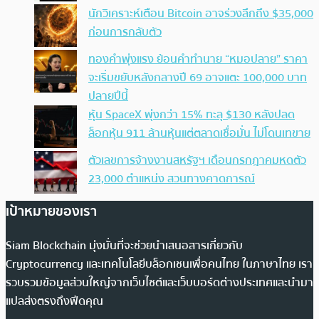
นักวิเคราะห์เตือน Bitcoin อาจร่วงลึกถึง $35,000
ก่อนการกลับตัว
ทองคำพุ่งแรง ย้อนคำทำนาย “หมอปลาย” ราคา
จะเริ่มขยับหลังกลางปี 69 อาจแตะ 100,000 บาท
ปลายปีนี้
หุ้น SpaceX พุ่งกว่า 15% ทะลุ $130 หลังปลด
ล็อกหุ้น 911 ล้านหุ้นแต่ตลาดเชื่อมั่น ไม่โดนเทขาย
ตัวเลขการจ้างงานสหรัฐฯ เดือนกรกฎาคมหดตัว
23,000 ตำแหน่ง สวนทางคาดการณ์
เป้าหมายของเรา
Siam Blockchain มุ่งมั่นที่จะช่วยนำเสนอสารเกี่ยวกับ
Cryptocurrency และเทคโนโลยีบล็อกเชนเพื่อคนไทย ในภาษาไทย เรา
รวบรวมข้อมูลส่วนใหญ่จากเว็บไซต์และเว็บบอร์ดต่างประเทศและนำมา
แปลส่งตรงถึงฟีดคุณ