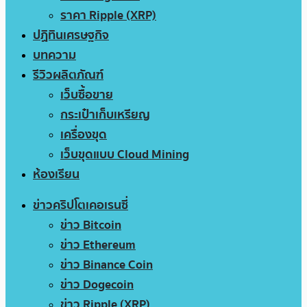
ราคา Ripple (XRP)
ปฏิทินเศรษฐกิจ
บทความ
รีวิวผลิตภัณฑ์
เว็บซื้อขาย
กระเป๋าเก็บเหรียญ
เครื่องขุด
เว็บขุดแบบ Cloud Mining
ห้องเรียน
ข่าวคริปโตเคอเรนซี่
ข่าว Bitcoin
ข่าว Ethereum
ข่าว Binance Coin
ข่าว Dogecoin
ข่าว Ripple (XRP)