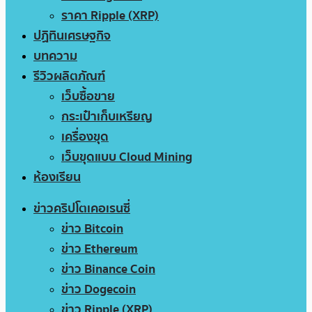
ราคา Ripple (XRP)
ปฏิทินเศรษฐกิจ
บทความ
รีวิวผลิตภัณฑ์
เว็บซื้อขาย
กระเป๋าเก็บเหรียญ
เครื่องขุด
เว็บขุดแบบ Cloud Mining
ห้องเรียน
ข่าวคริปโตเคอเรนซี่
ข่าว Bitcoin
ข่าว Ethereum
ข่าว Binance Coin
ข่าว Dogecoin
ข่าว Ripple (XRP)