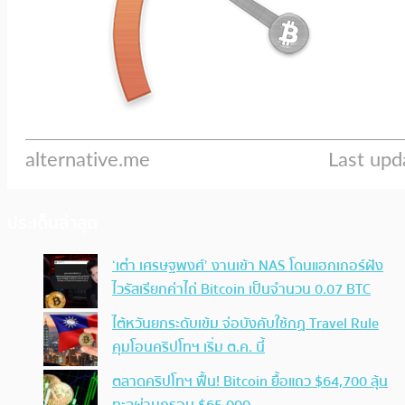
ประเด็นล่าสุด
‘เต๋า เศรษฐพงศ์’ งานเข้า NAS โดนแฮกเกอร์ฝัง
ไวรัสเรียกค่าไถ่ Bitcoin เป็นจำนวน 0.07 BTC
ไต้หวันยกระดับเข้ม จ่อบังคับใช้กฏ Travel Rule
คุมโอนคริปโทฯ เริ่ม ต.ค. นี้
ตลาดคริปโทฯ ฟื้น! Bitcoin ยื้อแถว $64,700 ลุ้น
ทะลุผ่านกรอบ $65,000