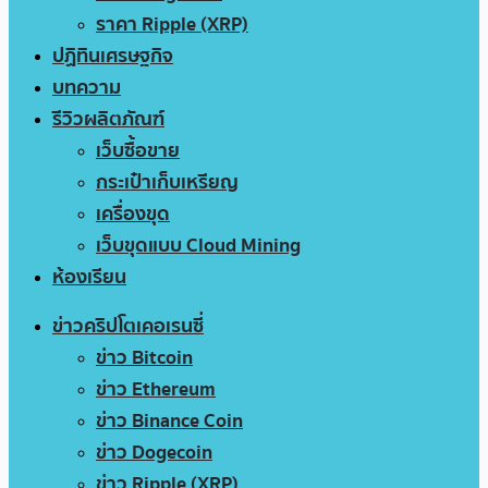
ราคา Ripple (XRP)
ปฏิทินเศรษฐกิจ
บทความ
รีวิวผลิตภัณฑ์
เว็บซื้อขาย
กระเป๋าเก็บเหรียญ
เครื่องขุด
เว็บขุดแบบ Cloud Mining
ห้องเรียน
ข่าวคริปโตเคอเรนซี่
ข่าว Bitcoin
ข่าว Ethereum
ข่าว Binance Coin
ข่าว Dogecoin
ข่าว Ripple (XRP)