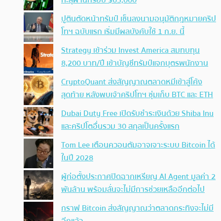
ปูตินตัดหน้าทรัมป์ เซ็นลงนามอนุมัติกฎหมายคริป
โทฯ ฉบับแรก เริ่มมีผลบังคับใช้ 1 ก.ย. นี้
Strategy เข้าร่วม Invest America สมทบทุน
8,200 บาท/ปี เข้าบัญชีทรัมป์แจกบุตรพนักงาน
CryptoQuant ส่งสัญญาณตลาดหมีเข้าสู่โค้ง
สุดท้าย หลังพบเจ้าคริปโทฯ ซุ่มเก็บ BTC และ ETH
Dubai Duty Free เปิดรับชำระเงินด้วย Shiba Inu
และคริปโตอื่นรวม 30 สกุลเป็นครั้งแรก
Tom Lee เตือนควอนตัมอาจเจาะระบบ Bitcoin ได้
ในปี 2028
ผู้ก่อตั้งประกาศปิดฉากเหรียญ AI Agent มูลค่า 2
พันล้าน พร้อมลั่นจะไม่มีการช่วยเหลืออีกต่อไป
กราฟ Bitcoin ส่งสัญญาณว่าตลาดกระทิงจะไม่มี
อีกแล้ว