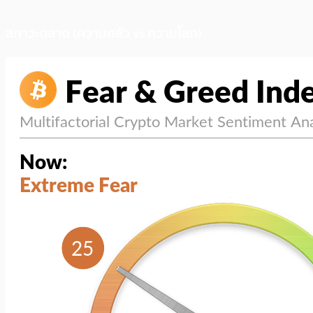
สภาวะตลาด (ความกลัว vs ความโลภ)