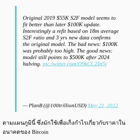
Original 2019 $55K S2F model seems to
fit better than later $100K update.
Interestingly a refit based on 18m average
S2F ratio and 3 yrs new data confirms
the original model. The bad news: $100K
was probably too high. The good news:
model still points to $500K after 2024
halving.
pic.twitter.com/O9kCC2In5j
— PlanB (@100trillionUSD)
May 21, 2022
ตามแผนภูมินี้ ซึ่งมักใช้เพื่อเก็งกำไรเกี่ยวกับราคาใน
อนาคตของ Bitcoin