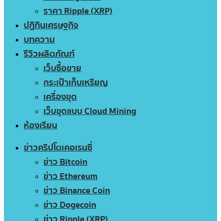
ราคา Ripple (XRP)
ปฏิทินเศรษฐกิจ
บทความ
รีวิวผลิตภัณฑ์
เว็บซื้อขาย
กระเป๋าเก็บเหรียญ
เครื่องขุด
เว็บขุดแบบ Cloud Mining
ห้องเรียน
ข่าวคริปโตเคอเรนซี่
ข่าว Bitcoin
ข่าว Ethereum
ข่าว Binance Coin
ข่าว Dogecoin
ข่าว Ripple (XRP)